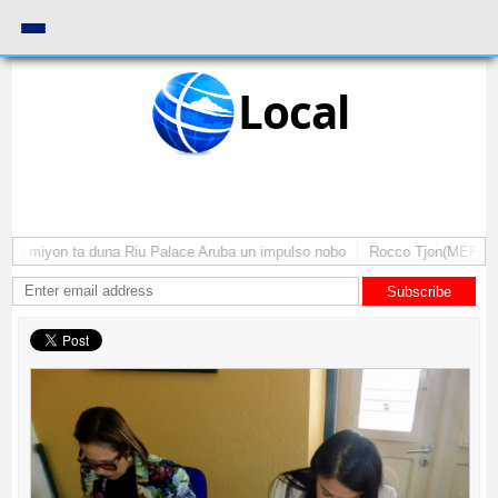
Local
 miyon ta duna Riu Palace Aruba un impulso nobo
Rocco Tjon(MEP): Gobie
Subscribe