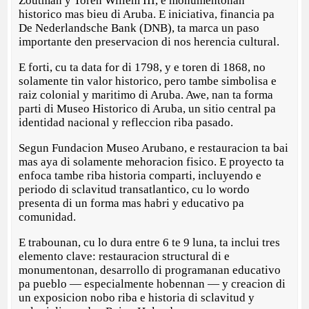
Zoutman y Toren Willem III, e monumentonan
historico mas bieu di Aruba. E iniciativa, financia pa
De Nederlandsche Bank (DNB), ta marca un paso
importante den preservacion di nos herencia cultural.
E forti, cu ta data for di 1798, y e toren di 1868, no
solamente tin valor historico, pero tambe simbolisa e
raiz colonial y maritimo di Aruba. Awe, nan ta forma
parti di Museo Historico di Aruba, un sitio central pa
identidad nacional y refleccion riba pasado.
Segun Fundacion Museo Arubano, e restauracion ta bai
mas aya di solamente mehoracion fisico. E proyecto ta
enfoca tambe riba historia comparti, incluyendo e
periodo di sclavitud transatlantico, cu lo wordo
presenta di un forma mas habri y educativo pa
comunidad.
E trabounan, cu lo dura entre 6 te 9 luna, ta inclui tres
elemento clave: restauracion structural di e
monumentonan, desarrollo di programanan educativo
pa pueblo — especialmente hobennan — y creacion di
un exposicion nobo riba e historia di sclavitud y