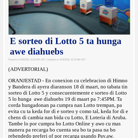
E sorteo di Lotto 5 ta hunga
awe diahuebs
Posted on 3/19/2026, 10:18 AM AST
| Updated on 3/19/2026, 10:19 AM AST
(ADVERTORIAL)
ORANJESTAD - En conexion cu celebracion di Himno
y Bandera di ayera diaranson 18 di maart, no tabata tin
sorteo di Lotto 5 y consecuentemente e sorteo di Lotto
5 lo hunga awe diahuebs 19 di maart pa 7:45PM. Ta
corda hungadonan pa cumpra nan Lotto trempan, pa
evita cu ta keda for di e sorteo y como tal, keda for di e
chens di cambia nan bida cu Lotto, E Loteria di Aruba.
Tambe lo por cumpra bo Lotto Online y awo cu mas
manera pa recarga bo cuenta sea bo ta pasa na bo
rebendedo preferi of por recarga usando Pay.aw.