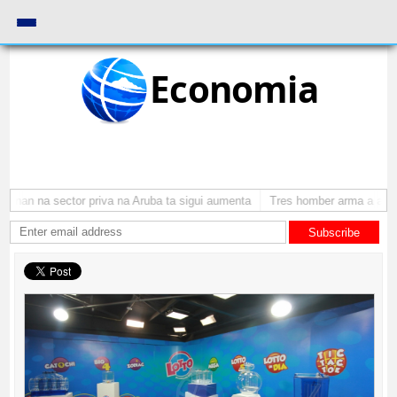
Economia
onan na sector priva na Aruba ta sigui aumenta
Tres homber arma a atraca
Subscribe