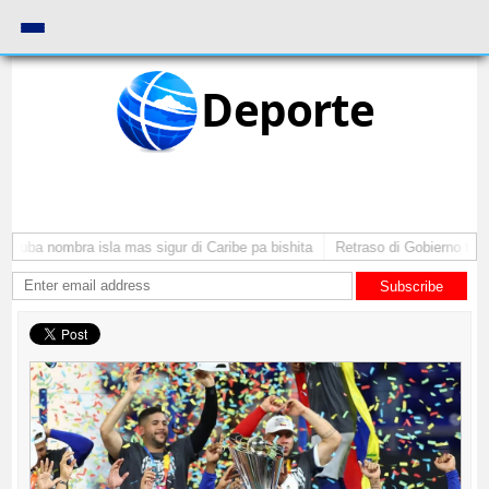
Deporte
Aruba nombra isla mas sigur di Caribe pa bishita
Retraso di Gobierno ta po
Subscribe