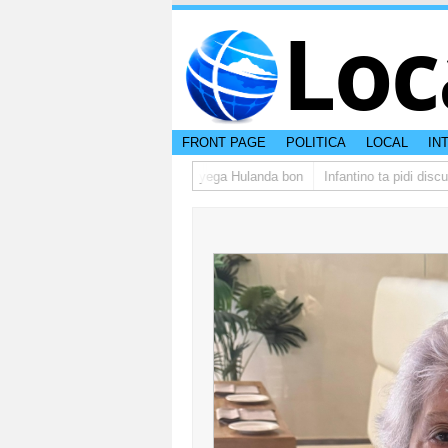
Loc
FRONT PAGE
POLITICA
LOCAL
IN
upo di studiantenan di Aruba a yega Hulanda bon
Infantino ta pidi disculp