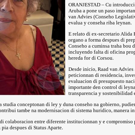
ORANJESTAD – Cu introduccion
Aruba a pone un paso importan
van Advies (Conseho Legislativ
evalua y conseha riba leynan.
E relato di ex-secretario Alida
organo a forma despues di pre
Conseho a cuminsa traha bou di 
incluyendo falta di oficina pro
hereda for di Corsou.
Desde inicio, Raad van Advies 
peticionnan di residencia, inv
evaluacion di presupuesto naci
importante den control di leyna
transparencia y sostenibilidad
ta studia conceptonan di ley y duna conseho na gobierno, pudie
 contribui tambe na modernisacion di sistema huridico, manera 
a di colaboracion entre diferente institucionnan y e compromis
 pia despues di Status Aparte.