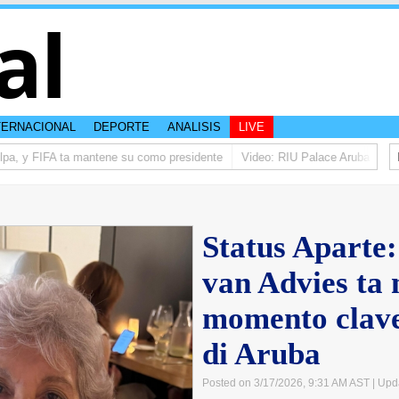
al
TERNACIONAL
DEPORTE
ANALISIS
LIVE
a, y FIFA ta mantene su como presidente
Video: RIU Palace Aruba ta eleva
Status Aparte:
van Advies ta
momento clave
di Aruba
Posted on 3/17/2026, 9:31 AM AST
| Upd