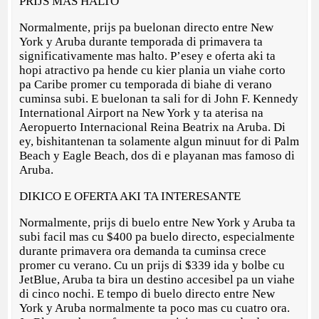
PRIJS MAS HALTO
Normalmente, prijs pa buelonan directo entre New
York y Aruba durante temporada di primavera ta
significativamente mas halto. P’esey e oferta aki ta
hopi atractivo pa hende cu kier plania un viahe corto
pa Caribe promer cu temporada di biahe di verano
cuminsa subi. E buelonan ta sali for di John F. Kennedy
International Airport na New York y ta aterisa na
Aeropuerto Internacional Reina Beatrix na Aruba. Di
ey, bishitantenan ta solamente algun minuut for di Palm
Beach y Eagle Beach, dos di e playanan mas famoso di
Aruba.
DIKICO E OFERTA AKI TA INTERESANTE
Normalmente, prijs di buelo entre New York y Aruba ta
subi facil mas cu $400 pa buelo directo, especialmente
durante primavera ora demanda ta cuminsa crece
promer cu verano. Cu un prijs di $339 ida y bolbe cu
JetBlue, Aruba ta bira un destino accesibel pa un viahe
di cinco nochi. E tempo di buelo directo entre New
York y Aruba normalmente ta poco mas cu cuatro ora.