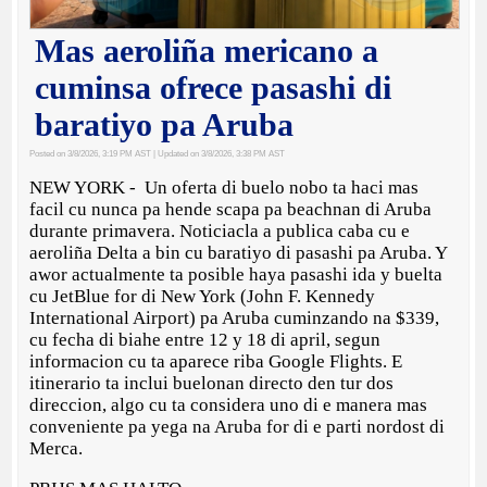
Mas aeroliña mericano a
cuminsa ofrece pasashi di
baratiyo pa Aruba
Posted on 3/8/2026, 3:19 PM AST
| Updated on 3/8/2026, 3:38 PM AST
NEW YORK - Un oferta di buelo nobo ta haci mas
facil cu nunca pa hende scapa pa beachnan di Aruba
durante primavera. Noticiacla a publica caba cu e
aeroliña Delta a bin cu baratiyo di pasashi pa Aruba. Y
awor actualmente ta posible haya pasashi ida y buelta
cu JetBlue for di New York (John F. Kennedy
International Airport) pa Aruba cuminzando na $339,
cu fecha di biahe entre 12 y 18 di april, segun
informacion cu ta aparece riba Google Flights. E
itinerario ta inclui buelonan directo den tur dos
direccion, algo cu ta considera uno di e manera mas
conveniente pa yega na Aruba for di e parti nordost di
Merca.