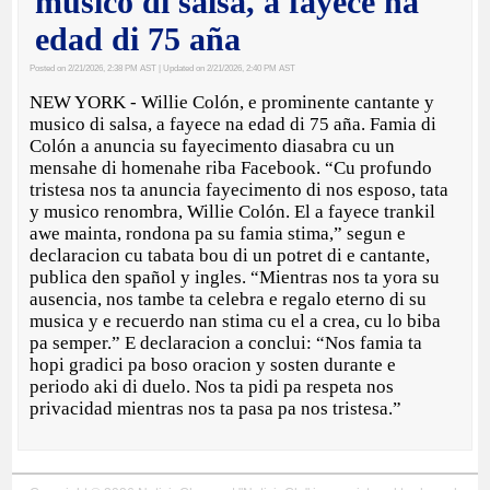
musico di salsa, a fayece na
edad di 75 aña
Posted on 2/21/2026, 2:38 PM AST
| Updated on 2/21/2026, 2:40 PM AST
NEW YORK - Willie Colón, e prominente cantante y
musico di salsa, a fayece na edad di 75 aña. Famia di
Colón a anuncia su fayecimento diasabra cu un
mensahe di homenahe riba Facebook. “Cu profundo
tristesa nos ta anuncia fayecimento di nos esposo, tata
y musico renombra, Willie Colón. El a fayece trankil
awe mainta, rondona pa su famia stima,” segun e
declaracion cu tabata bou di un potret di e cantante,
publica den spañol y ingles. “Mientras nos ta yora su
ausencia, nos tambe ta celebra e regalo eterno di su
musica y e recuerdo nan stima cu el a crea, cu lo biba
pa semper.” E declaracion a conclui: “Nos famia ta
hopi gradici pa boso oracion y sosten durante e
periodo aki di duelo. Nos ta pidi pa respeta nos
privacidad mientras nos ta pasa pa nos tristesa.”