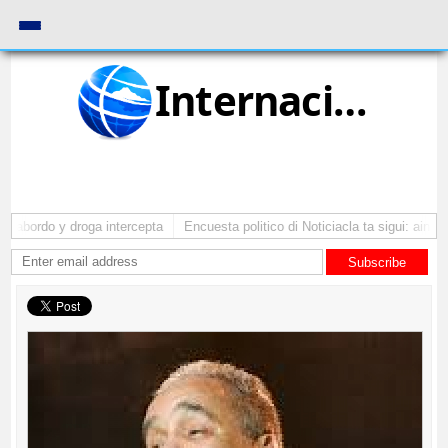
Internacional
 abordo y droga intercepta
Encuesta politico di Noticiacla ta sigui: ainda 
Subscribe