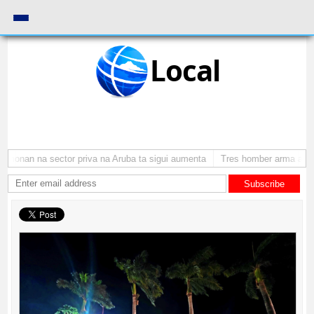
Local
amonan na sector priva na Aruba ta sigui aumenta
Tres homber arma a atr
Subscribe