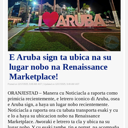
E Aruba sign ta ubica na su
lugar nobo na Renaissance
Marketplace!
Posted on 12/17/2025, 9:49 AM AST
| Updated on 12/17/2025, 9:49 AM AST
ORANJESTAD – Manera cu Noticiacla a raporta como
primicia recientemente, e letrero iconico di Aruba, osea
e Aruba sign, a haya un lugar nobo recientemente.
Noticiacla a raporta ora cu tabata transporta esaki y cu
e lo a haya su ubicacion nobo na Renaissance
Marketplace. Aworaki e letrero ta cla y ubica na su
lugar nobo. Y cu esaki tambe, tin e potret, pa acompaña