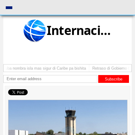
Internacional
Aruba nombra isla mas sigur di Caribe pa bishita
Retraso di Gobierno ta po
Subscribe