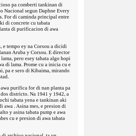
oso pa comberti tankinan di
ivo Nacional segun Daphne Every
 For di caminda principal entre
ki di concrete cu tabata
anta di purificacion di awa
 e tempo ey na Corsou a dicidi
islanan Aruba y Corsou. E director
 lama, pero esey tabata algo hopi
a di lama. Prome cu a inicia cu e
shi, pa e sero di Kibaima, mirando
tad.
wa purifica for di nan planta pa
 dos districto. Na 1941 y 1942, a
nochi tabata yena e tankinan aki
i awa . Asina mes, e presion di
halto y asina tabata pump e awa
abes cu e presion di awa tabata
 di archivo nacional, ta un