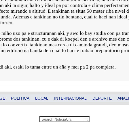
n aki ta sigur, halto y ideal pa por controla e clima perfectame
rfecto mirando e altitud. E tankinan ta situa 50 meter riba nivel 
unda. Ademas e tankinan no tin bentana, cual ta haci nan ideal
storico.
 miho uzo pa e structuranan aki, y awo lo bay studia con pa tra
prome dos tankinan, cu e dak di koepel den e archivo mes den c
cu lo converti e tankinan mas cerca di caminda grandi, den muse
a un edificio na banda den cual lo haci e trabao preparatorio p
i aki, esaki lo tuma entre un aña y mei pa 2 pa completa.
GE
POLITICA
LOCAL
INTERNACIONAL
DEPORTE
ANALI