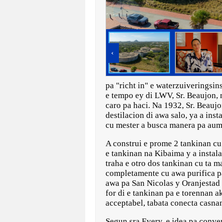
‹
pa "richt in" e waterzuiveringsin
e tempo ey di LWV, Sr. Beaujon, n
caro pa haci. Na 1932, Sr. Beauj
destilacion di awa salo, ya a inst
cu mester a busca manera pa aume
A construi e prome 2 tankinan cu
e tankinan na Kibaima y a instala
traha e otro dos tankinan cu ta m
completamente cu awa purifica pa 
awa pa San Nicolas y Oranjestad 
for di e tankinan pa e torennan a
acceptabel, tabata conecta casnan
Segun sra Every, e idea pa conver