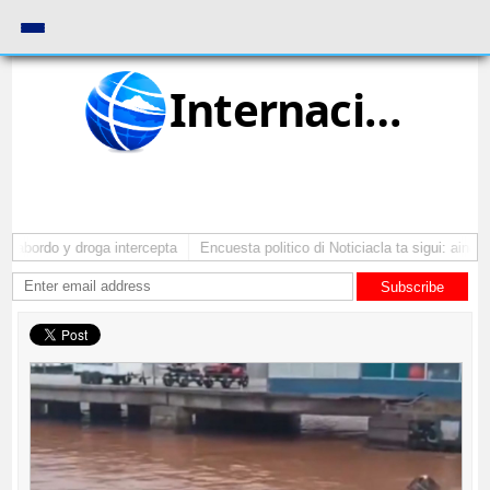
Internacional
 abordo y droga intercepta
Encuesta politico di Noticiacla ta sigui: ainda 
Subscribe