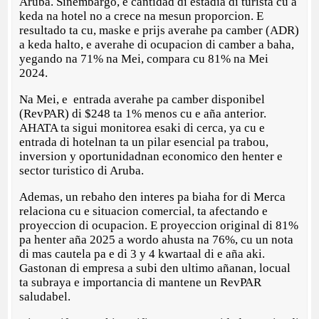
Aruba. Sinembargo, e cantidad di estadia di turista cu a
keda na hotel no a crece na mesun proporcion. E
resultado ta cu, maske e prijs averahe pa camber (ADR)
a keda halto, e averahe di ocupacion di camber a baha,
yegando na 71% na Mei, compara cu 81% na Mei
2024.
Na Mei, e entrada averahe pa camber disponibel
(RevPAR) di $248 ta 1% menos cu e aña anterior.
AHATA ta sigui monitorea esaki di cerca, ya cu e
entrada di hotelnan ta un pilar esencial pa trabou,
inversion y oportunidadnan economico den henter e
sector turistico di Aruba.
Ademas, un rebaho den interes pa biaha for di Merca
relaciona cu e situacion comercial, ta afectando e
proyeccion di ocupacion. E proyeccion original di 81%
pa henter aña 2025 a wordo ahusta na 76%, cu un nota
di mas cautela pa e di 3 y 4 kwartaal di e aña aki.
Gastonan di empresa a subi den ultimo añanan, locual
ta subraya e importancia di mantene un RevPAR
saludabel.