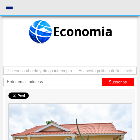
Economia
u 2 persona abordo y droga intercepta
Encuesta politico di Noticiacla ta s
Subscribe