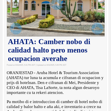
AHATA: Camber nobo di
calidad halto pero menos
ocupacion averahe
Posted on 6/11/2025, 5:41 PM AST
| Updated on 6/11/2025, 5:45 PM AST
ORANJESTAD - Aruba Hotel & Tourism Association
(AHATA) tur luna ta acumula e cifranan di ocupacion y
prijs di hotelnan. Den e cifranan di Mei, Presidente y
CEO di AHATA, Tisa LaSorte, ta nota algun desaroyo
importante cu ta rekeri atencion.
Pa motibo di e introduccion di camber di hotel nobo di
calidad y balor halto e aña aki, e inventario a crece na