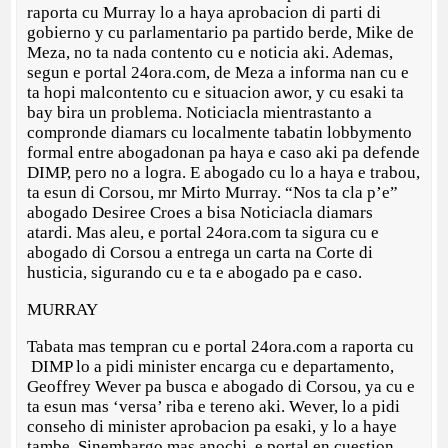
raporta cu Murray lo a haya aprobacion di parti di
gobierno y cu parlamentario pa partido berde, Mike de
Meza, no ta nada contento cu e noticia aki. Ademas,
segun e portal 24ora.com, de Meza a informa nan cu e
ta hopi malcontento cu e situacion awor, y cu esaki ta
bay bira un problema. Noticiacla mientrastanto a
compronde diamars cu localmente tabatin lobbymento
formal entre abogadonan pa haya e caso aki pa defende
DIMP, pero no a logra. E abogado cu lo a haya e trabou,
ta esun di Corsou, mr Mirto Murray. “Nos ta cla p’e”
abogado Desiree Croes a bisa Noticiacla diamars
atardi. Mas aleu, e portal 24ora.com ta sigura cu e
abogado di Corsou a entrega un carta na Corte di
husticia, sigurando cu e ta e abogado pa e caso.
MURRAY
Tabata mas tempran cu e portal 24ora.com a raporta cu
DIMP lo a pidi minister encarga cu e departamento,
Geoffrey Wever pa busca e abogado di Corsou, ya cu e
ta esun mas ‘versa’ riba e tereno aki. Wever, lo a pidi
conseho di minister aprobacion pa esaki, y lo a haye
tambe. Sinembargo mas anochi, e portal en cuestion