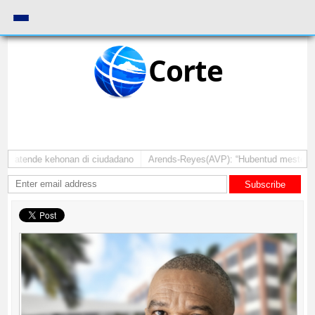
Corte
a atende kehonan di ciudadano
Arends-Reyes(AVP): “Hubentud mester sinti
Subscribe