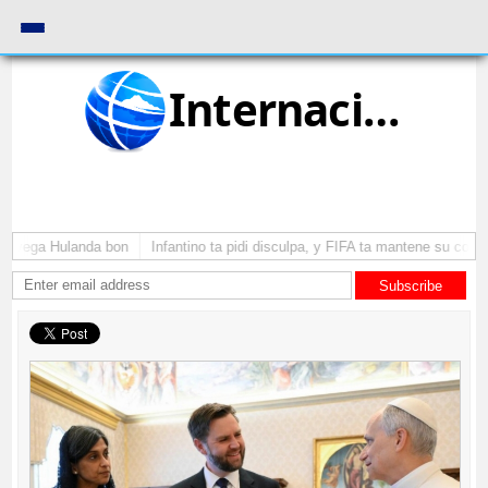
Internacional
a yega Hulanda bon
Infantino ta pidi disculpa, y FIFA ta mantene su como p
Subscribe