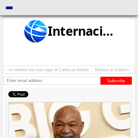
Internacional
Aruba nombra isla mas sigur di Caribe pa bishita
Retraso di Gobierno ta po
Subscribe