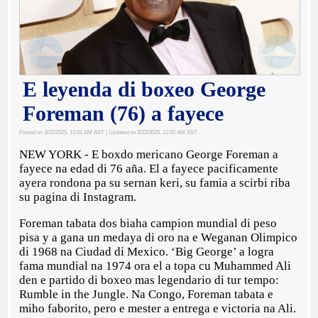
E leyenda di boxeo George
Foreman (76) a fayece
Posted on 3/22/2025, 12:01 AM AST
| Updated on 3/22/2025, 12:02 AM AST
NEW YORK - E boxdo mericano George Foreman a
fayece na edad di 76 aña. El a fayece pacificamente
ayera rondona pa su sernan keri, su famia a scirbi riba
su pagina di Instagram.
Foreman tabata dos biaha campion mundial di peso
pisa y a gana un medaya di oro na e Weganan Olimpico
di 1968 na Ciudad di Mexico. ‘Big George’ a logra
fama mundial na 1974 ora el a topa cu Muhammed Ali
den e partido di boxeo mas legendario di tur tempo:
Rumble in the Jungle. Na Congo, Foreman tabata e
miho faborito, pero e mester a entrega e victoria na Ali.