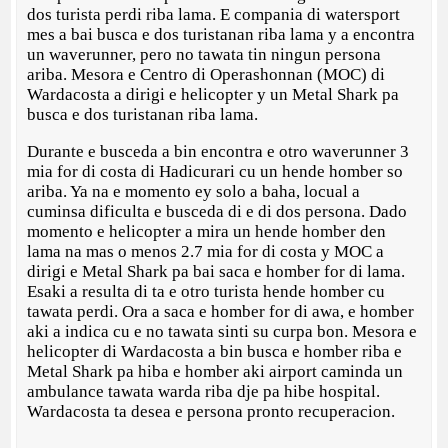
dos turista perdi riba lama. E compania di watersport
mes a bai busca e dos turistanan riba lama y a encontra
un waverunner, pero no tawata tin ningun persona
ariba. Mesora e Centro di Operashonnan (MOC) di
Wardacosta a dirigi e helicopter y un Metal Shark pa
busca e dos turistanan riba lama.
Durante e busceda a bin encontra e otro waverunner 3
mia for di costa di Hadicurari cu un hende homber so
ariba. Ya na e momento ey solo a baha, locual a
cuminsa dificulta e busceda di e di dos persona. Dado
momento e helicopter a mira un hende homber den
lama na mas o menos 2.7 mia for di costa y MOC a
dirigi e Metal Shark pa bai saca e homber for di lama.
Esaki a resulta di ta e otro turista hende homber cu
tawata perdi. Ora a saca e homber for di awa, e homber
aki a indica cu e no tawata sinti su curpa bon. Mesora e
helicopter di Wardacosta a bin busca e homber riba e
Metal Shark pa hiba e homber aki airport caminda un
ambulance tawata warda riba dje pa hibe hospital.
Wardacosta ta desea e persona pronto recuperacion.