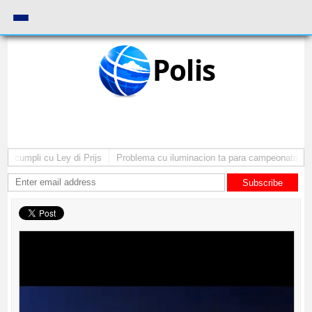
Polis
cumpli cu Ley di Prijs
Problema cu iluminacion ta para campeonato di bas
Subscribe