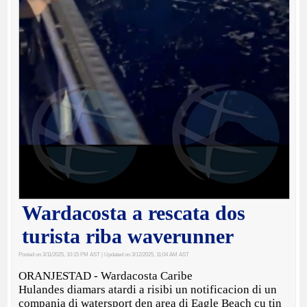
Wardacosta a rescata dos
turista riba waverunner
Posted on 3/11/2025, 10:15 PM AST
| Updated on 3/12/2025, 11:04 AM AST
ORANJESTAD - Wardacosta Caribe
Hulandes diamars atardi a risibi un notificacion di un
compania di watersport den area di Eagle Beach cu tin