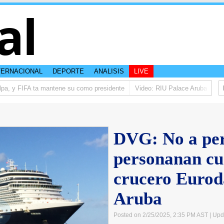
al
TERNACIONAL
DEPORTE
ANALISIS
LIVE
a, y FIFA ta mantene su como presidente
Video: RIU Palace Aruba ta eleva
DVG: No a per
personanan cu
crucero Eurod
Aruba
Posted on 2/25/2025, 2:35 PM AST
| Upd