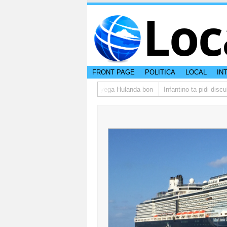
Loc
FRONT PAGE
POLITICA
LOCAL
IN
upo di studiantenan di Aruba a yega Hulanda bon
Infantino ta pidi disculp