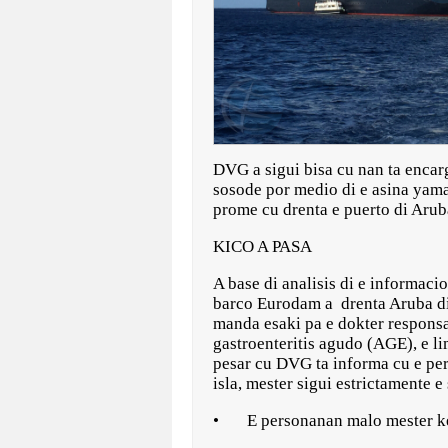
DVG a sigui bisa cu nan ta encar
sosode por medio di e asina yam
prome cu drenta e puerto di Aru
KICO A PASA
A base di analisis di e informac
barco Eurodam a drenta Aruba di
manda esaki pa e dokter responsa
gastroenteritis agudo (AGE), e l
pesar cu DVG ta informa cu e per
isla, mester sigui estrictamente 
• E personanan malo mester keda 