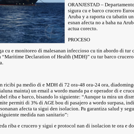
ORANJESTAD – Departamento d
sigura cu e barco crucero Euro
Aruba y a raporta cu tabatin un
esnan afecta no a baha na Aruba
actua corecto.
PROCESO
ga cu e monitoreo di malesanan infeccioso cu tin abordo di tur 
a “Maritime Declaration of Health (MDH)” cu tur barco crucero
ba.
ion ricibi pa medio di e MDH di 72 ora-48 ora-24 ora, diadomin
aluna mainta) un email a wordo manda pa e operador di e cruce
bel riba e barco, bisando lo siguiente: “Aunque ta mira un dis
imite permiti di 3% di AGE bou di pasajero a wordo surpasa, in
sonanan afecta ta sigui den isolacion. Pa garantiza salud y seg
e siguiente medida nan sanitario”:
riba e crucero y sigui e protocol nan di isolacion te ora e dok