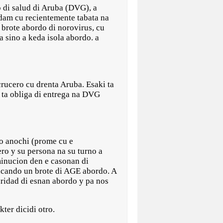
i salud di Aruba (DVG), a
dam cu recientemente tabata na
 brote abordo di norovirus, cu
 sino a keda isola abordo. a
crucero cu drenta Aruba. Esaki ta
 ta obliga di entrega na DVG
go anochi (prome cu e
ro y su persona na su turno a
minucion den e casonan di
dicando un brote di AGE abordo. A
uridad di esnan abordo y pa nos
ter dicidi otro.