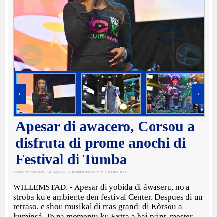
‹
›
Apesar di awacero, Corsou a
disfruta di prome anochi di
Festival di Tumba
Posted on 2/4/2025, 9:40 AM AST
| Updated on 2/4/2025, 9:43 AM AST
WILLEMSTAD. - Apesar di yobida di áwaseru, no a
stroba ku e ambiente den festival Center. Despues di un
retraso, e shou musikal di mas grandi di Kòrsou a
kuminsá. Te na momentu ku Extra a bai print, mester