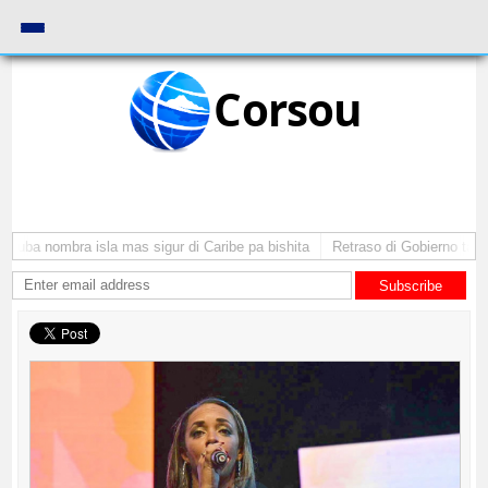
Corsou
Aruba nombra isla mas sigur di Caribe pa bishita
Retraso di Gobierno ta pon
Subscribe