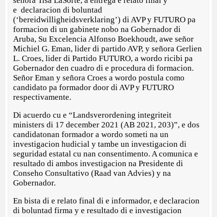
señora Tisa LaSorte, a entrega e relato final y
e declaracion di boluntad
(‘bereidwilligheidsverklaring’) di AVP y FUTURO pa
formacion di un gabinete nobo na Gobernador di
Aruba, Su Excelencia Alfonso Boekhoudt, awe señor
Michiel G. Eman, lider di partido AVP, y señora Gerlien
L. Croes, lider di Partido FUTURO, a wordo ricibi pa
Gobernador den cuadro di e procedura di formacion.
Señor Eman y señora Croes a wordo postula como
candidato pa formador door di AVP y FUTURO
respectivamente.
Di acuerdo cu e “Landsverordening integriteit
ministers di 17 december 2021 (AB 2021, 203)”, e dos
candidatonan formador a wordo someti na un
investigacion hudicial y tambe un investigacion di
seguridad estatal cu nan consentimento. A comunica e
resultado di ambos investigacion na Presidente di
Conseho Consultativo (Raad van Advies) y na
Gobernador.
En bista di e relato final di e informador, e declaracion
di boluntad firma y e resultado di e investigacion