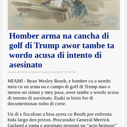
Homber arma na cancha di
golf di Trump awor tambe ta
wordo acusa di intento di
asesinato
Posted on 9/25/2024, 9:51 AM AST
| Updated on 9/25/2024, 9:52 AM AST
MIAMI - Ryan Wesley Routh, e homber cu a wordo
mira cu un arma na e campo di golf di Trump mas o
menos un siman y mey pasa, awor tambe a wordo acusa
di intento di asesinato. Esaki ta bisto for di
documentonan nobo di corte.
Un di e fiscalnan a bisa ayera cu Routh por enfrenta
bida largo den prizon. Procurador General Merrick
Garland a yama e asesinato proponi un “acto heinoso”