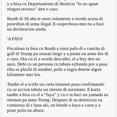
y a bisa cu Departamento di Husticia “lo no spaar
ningun recurso” den e caso.
Routh di 58 aña te awor solamente a wordo acusa di
poseshon di arma ilegal. E sospechoso mes no a haci
un declaracion ainda.
'A FAYA'
Fiscalnan ta bisa cu Routh a sinta pafo di e cancha di
golf di Trump pa oranan largo y a punta un arma dor di
e cura. Ora cu el a wordo descubri, el a huy den un
auto. Debi cu un persona cu tabata eybanda por a pasa
riba su plachi di number, polis a logra detene algun
kilometer mas leu.
Tambe el a scirbi un carta lunanan pasa confirmando
cu su accion tabata un intento di asesinato. E karta
tambe a bisa cu el a “faya” y cu e ta haci un yamada na
otronan pa mata Trump. Despues di su detencion na
comienso di e luna aki, un hende a haya e carta y a
pone polis na altura.