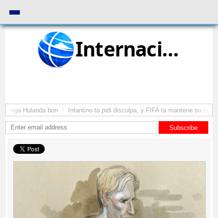
Internacional
 a yega Hulanda bon
Infantino ta pidi disculpa, y FIFA ta mantene su como 
Subscribe