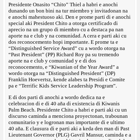
Presidente Onasito “Chito” Thiel a habri e anochi
dunando un bon bini na tur miembro y invitadonan na
e anochi mahestuoso aki. Den e prome parti di e anochi
special aki President Chito a otorga certificado di
aprecio na un grupo di miembro cu a destaca pa nan
aporte na e club y na comunidad. A cera e parti aki cu
dos reconocemento hopi importante. E prome ta e
“Distinguished Service Award” cu a wordo otorga na
“Past President” (PP) Richard Roy pa su tremendo
aporte na e club y comunidad y e di dos
reconocemento, e “Kiwanian of the Year Award” a
wordo otorga na “Distinguished President” (DP)
Franklin Hoevertsz, kende alabes ta Presidi e Comite
pa e “Terrific Kids Service Leadership Program”.
E di dos parti di anochi a wordo dedica na e
celebracion di e di 40 aña di existencia di Kiwanis
Palm Beach. Presidente Chito a habri e parti aki cu un
discurso caminda a menciona proyectonan, trabounan
comunitario y e logronan mas importante di e ultimo
40 aña. E clausura di e parti aki a keda den man di Past
Lieutenant Governor (PLG) Gavril Mansur, caminda e a