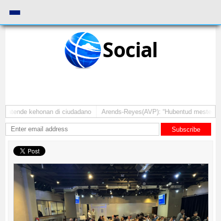
Social
 atende kehonan di ciudadano
Arends-Reyes(AVP): “Hubentud mester sinti 
Subscribe