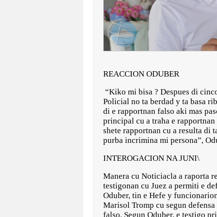
REACCION ODUBER
“Kiko mi bisa ? Despues di cinco
Policial no ta berdad y ta basa r
di e rapportnan falso aki mas pas
principal cu a traha e rapportnan
shete rapportnan cu a resulta di 
purba incrimina mi persona”, Odu
INTEROGACION NA JUNI\
Manera cu Noticiacla a raporta r
testigonan cu Juez a permiti e d
Oduber, tin e Hefe y funcionario
Marisol Tromp cu segun defensa d
falso. Segun Oduber, e testigo pr