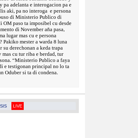
y pa adelanta e interogacion pa e
is aki, pa no interoga e persona
abuso di Ministerio Publico di
 di OM paso ta imposibel cu desde
zamento di November aña pasa,
tuma lugar mas cu e persona
a ? Pakiko mester a warda 8 luna
ur su derechonan a keda trapa
 mas cu tur riba e berdad, tur
sona. “Ministerio Publico a faya
 e testigonan principal no lo ta
un Oduber si ta di condena.
SIS
LIVE