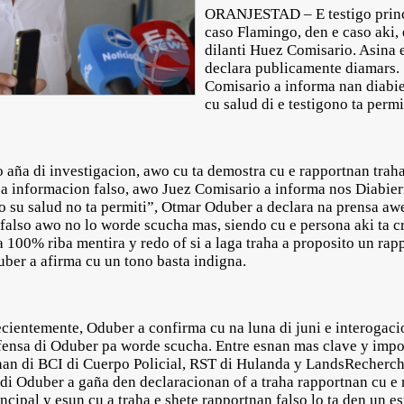
ORANJESTAD – E testigo princi
caso Flamingo, den e caso aki, 
dilanti Huez Comisario. Asina 
declara publicamente diamars.
Comisario a informa nan diabie
cu salud di e testigono ta permi
 aña di investigacion, awo cu ta demostra cu e rapportnan trah
iba informacion falso, awo Juez Comisario a informa nos Diabier
o su salud no ta permiti”, Otmar Oduber a declara na prensa awe.
 falso awo no lo worde scucha mas, siendo cu e persona aki ta cr
ta 100% riba mentira y redo of si a laga traha a proposito un rap
ber a afirma cu un tono basta indigna.
ecientemente, Oduber a confirma cu na luna di juni e interogac
efensa di Oduber pa worde scucha. Entre esnan mas clave y impo
nan di BCI di Cuerpo Policial, RST di Hulanda y LandsRecherch
i Oduber a gaña den declaracionan of a traha rapportnan cu e 
incipal y esun cu a traha e shete rapportnan falso lo ta den un e