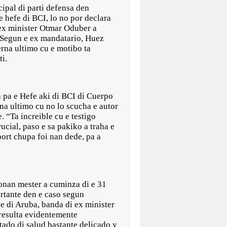
pal di parti defensa den
e hefe di BCI, lo no por declara
ex minister Otmar Oduber a
 Segun e ex mandatario, Huez
rna ultimo cu e motibo ta
ti.
a pa e Hefe aki di BCI di Cuerpo
na ultimo cu no lo scucha e autor
 “Ta increible cu e testigo
ucial, paso e sa pakiko a traha e
port chupa foi nan dede, pa a
ionan mester a cuminza di e 31
rtante den e caso segun
e di Aruba, banda di ex minister
resulta evidentemente
stado di salud bastante delicado y