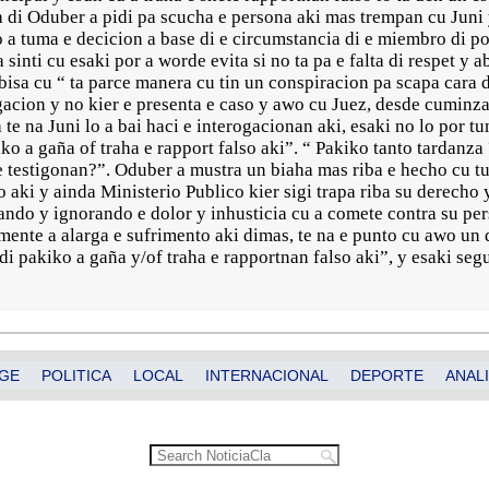
 di Oduber a pidi pa scucha e persona aki mas trempan cu Juni 
a tuma e decicion a base di e circumstancia di e miembro di pol
a sinti cu esaki por a worde evita si no ta pa e falta di respet y 
 bisa cu “ ta parce manera cu tin un conspiracion pa scapa cara
igacion y no kier e presenta e caso y awo cu Juez, desde cumin
a te na Juni lo a bai haci e interogacionan aki, esaki no lo por 
iko a gaña of traha e rapport falso aki”. “ Pakiko tanto tardanz
e testigonan?”. Oduber a mustra un biaha mas riba e hecho cu t
 aki y ainda Ministerio Publico kier sigi trapa riba su derecho y
ando y ignorando e dolor y inhusticia cu a comete contra su per
nte a alarga e sufrimento aki dimas, te na e punto cu awo un di
i pakiko a gaña y/of traha e rapportnan falso aki”, y esaki seg
GE
POLITICA
LOCAL
INTERNACIONAL
DEPORTE
ANALI