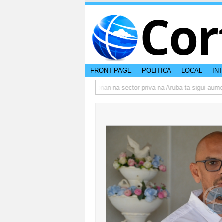
Cor
FRONT PAGE
POLITICA
LOCAL
IN
o actual di Aruba?
Prestamonan na sector priva na Aruba ta sigui aumenta