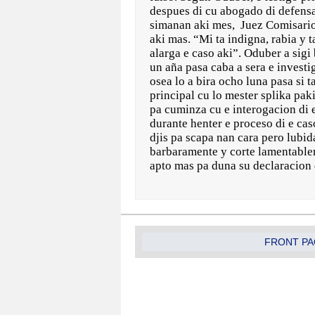
despues di cu abogado di defensa
simanan aki mes, Juez Comisario 
aki mas. “Mi ta indigna, rabia y t
alarga e caso aki”. Oduber a sigi
un aña pasa caba a sera e invest
osea lo a bira ocho luna pasa si t
principal cu lo mester splika pak
pa cuminza cu e interogacion di 
durante henter e proceso di e caso
djis pa scapa nan cara pero lubid
barbaramente y corte lamentableme
apto mas pa duna su declaracion d
FRONT PA