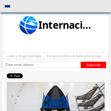
Internacional
a abordo y droga intercepta
Encuesta politico di Noticiacla ta sigui: ainda
Subscribe