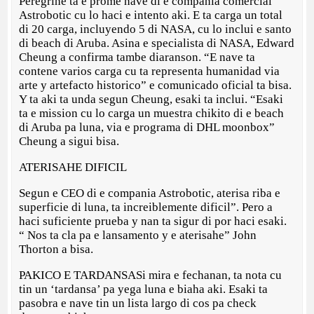
Peregrine ta e prome nave di e compania comercial
Astrobotic cu lo haci e intento aki. E ta carga un total
di 20 carga, incluyendo 5 di NASA, cu lo inclui e santo
di beach di Aruba. Asina e specialista di NASA, Edward
Cheung a confirma tambe diaranson. “E nave ta
contene varios carga cu ta representa humanidad via
arte y artefacto historico” e comunicado oficial ta bisa.
Y ta aki ta unda segun Cheung, esaki ta inclui. “Esaki
ta e mission cu lo carga un muestra chikito di e beach
di Aruba pa luna, via e programa di DHL moonbox”
Cheung a sigui bisa.
ATERISAHE DIFICIL
Segun e CEO di e compania Astrobotic, aterisa riba e
superficie di luna, ta increiblemente dificil”. Pero a
haci suficiente prueba y nan ta sigur di por haci esaki.
“ Nos ta cla pa e lansamento y e aterisahe” John
Thorton a bisa.
PAKICO E TARDANSASi mira e fechanan, ta nota cu
tin un ‘tardansa’ pa yega luna e biaha aki. Esaki ta
pasobra e nave tin un lista largo di cos pa check