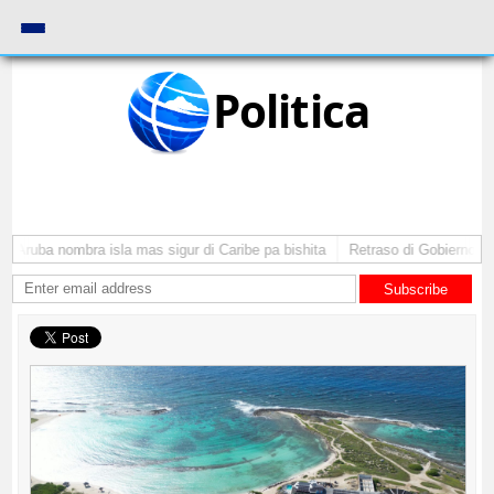
Politica
 Aruba nombra isla mas sigur di Caribe pa bishita
Retraso di Gobierno ta p
Subscribe