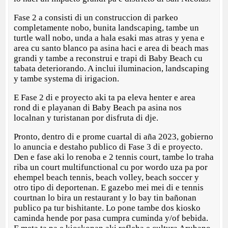
Fase 2 a consisti di un construccion di parkeo
completamente nobo, bunita landscaping, tambe un
turtle wall nobo, unda a hala esaki mas atras y yena e
area cu santo blanco pa asina haci e area di beach mas
grandi y tambe a reconstrui e trapi di Baby Beach cu
tabata deteriorando. A inclui iluminacion, landscaping
y tambe systema di irigacion.
E Fase 2 di e proyecto aki ta pa eleva henter e area
rond di e playanan di Baby Beach pa asina nos
localnan y turistanan por disfruta di dje.
Pronto, dentro di e prome cuartal di aña 2023, gobierno
lo anuncia e destaho publico di Fase 3 di e proyecto.
Den e fase aki lo renoba e 2 tennis court, tambe lo traha
riba un court multifunctional cu por wordo uza pa por
ehempel beach tennis, beach volley, beach soccer y
otro tipo di deportenan. E gazebo mei mei di e tennis
courtnan lo bira un restaurant y lo bay tin bañonan
publico pa tur bishitante. Lo pone tambe dos kiosko
caminda hende por pasa cumpra cuminda y/of bebida.