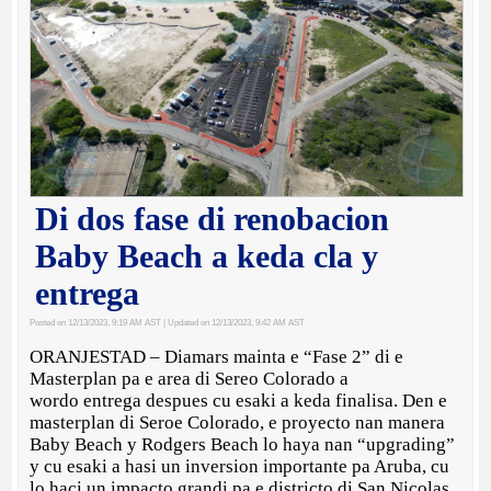
Di dos fase di renobacion
Baby Beach a keda cla y
entrega
Posted on 12/13/2023, 9:19 AM AST
| Updated on 12/13/2023, 9:42 AM AST
ORANJESTAD – Diamars mainta e “Fase 2” di e
Masterplan pa e area di Sereo Colorado a
wordo entrega despues cu esaki a keda finalisa. Den e
masterplan di Seroe Colorado, e proyecto nan manera
Baby Beach y Rodgers Beach lo haya nan “upgrading”
y cu esaki a hasi un inversion importante pa Aruba, cu
lo haci un impacto grandi pa e districto di San Nicolas.