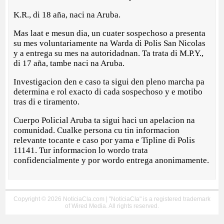
K.R., di 18 aña, naci na Aruba.
Mas laat e mesun dia, un cuater sospechoso a presenta
su mes voluntariamente na Warda di Polis San Nicolas
y a entrega su mes na autoridadnan. Ta trata di M.P.Y.,
di 17 aña, tambe naci na Aruba.
Investigacion den e caso ta sigui den pleno marcha pa
determina e rol exacto di cada sospechoso y e motibo
tras di e tiramento.
Cuerpo Policial Aruba ta sigui haci un apelacion na
comunidad. Cualke persona cu tin informacion
relevante tocante e caso por yama e Tipline di Polis
11141. Tur informacion lo wordo trata
confidencialmente y por wordo entrega anonimamente.
Copyright © 2026 NoticiaCla.com | "NoticiaCla" is a registered trademark
of Wired Media. All rights reserved.