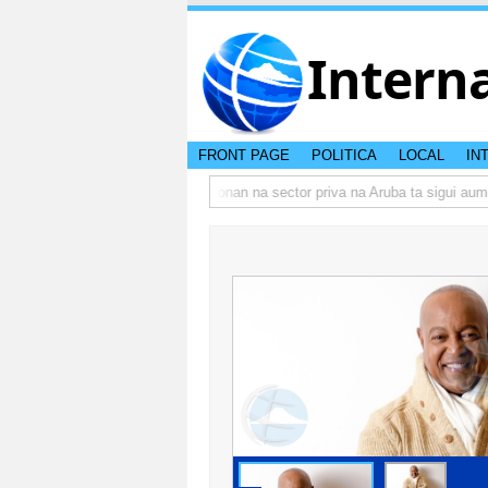
Intern
FRONT PAGE
POLITICA
LOCAL
IN
mbo actual di Aruba?
Prestamonan na sector priva na Aruba ta sigui aumen