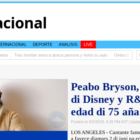
acional
TERNACIONAL
DEPORTE
ANALISIS
LIVE
ta
Tres homber arma a atraca persona y horta su auto
Ombudsman ta bis
Peabo Bryson,
di Disney y R&
edad di 75 aña
Posted on 6/2/2026, 8:26 PM AST
| Upda
LOS ANGELES - Cantante famos
a fayece diamars 2 di juni na e