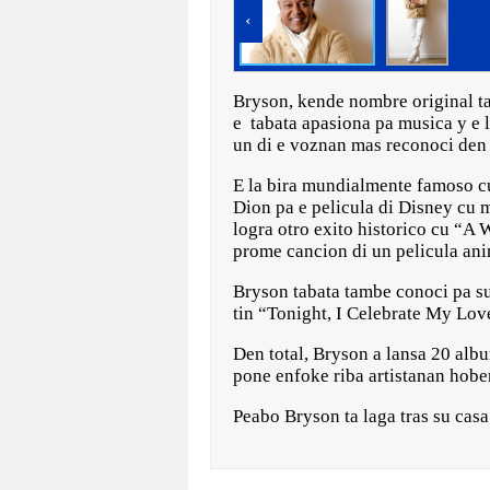
‹
Bryson, kende nombre original t
e tabata apasiona pa musica y e l
un di e voznan mas reconoci den
E la bira mundialmente famoso cu
Dion pa e pelicula di Disney cu 
logra otro exito historico cu “A 
prome cancion di un pelicula an
Bryson tabata tambe conoci pa su
tin “Tonight, I Celebrate My Lov
Den total, Bryson a lansa 20 alb
pone enfoke riba artistanan hobe
Peabo Bryson ta laga tras su cas