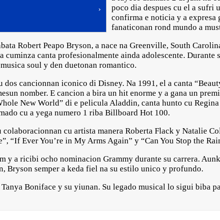
poco dia despues cu el a sufri 
›
confirma e noticia y a expresa 
fanaticonan rond mundo a must
abata Robert Peapo Bryson, a nace na Greenville, South Caroli
a cuminza canta profesionalmente ainda adolescente. Durante su
 musica soul y den duetonan romantico.
 dos cancionnan iconico di Disney. Na 1991, el a canta “Beaut
mesun nomber. E cancion a bira un hit enorme y a gana un prem
Whole New World” di e pelicula Aladdin, canta hunto cu Regina B
imado cu a yega numero 1 riba Billboard Hot 100.
 colaboracionnan cu artista manera Roberta Flack y Natalie Col
e”, “If Ever You’re in My Arms Again” y “Can You Stop the Rai
um y a ricibi ocho nominacion Grammy durante su carrera. Aunk
n, Bryson semper a keda fiel na su estilo unico y profundo.
a Tanya Boniface y su yiunan. Su legado musical lo sigui biba p