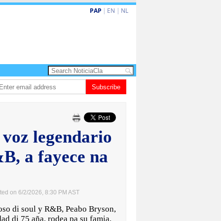
PAP
|
EN
|
NL
hita barionan pa atende kehonan di ciudadano
Subscribe
Gobierno ta amplia ayudo
 voz legendario
B, a fayece na
ted on 6/2/2026, 8:30 PM AST
o di soul y R&B, Peabo Bryson,
dad di 75 aña, rodea pa su famia,