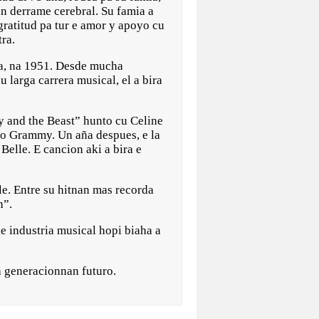
un derrame cerebral. Su famia a
gratitud pa tur e amor y apoyo cu
ra.
na, na 1951. Desde mucha
 larga carrera musical, el a bira
y and the Beast” hunto cu Celine
io Grammy. Un aña despues, e la
elle. E cancion aki a bira e
e. Entre su hitnan mas recorda
n”.
e industria musical hopi biaha a
a generacionnan futuro.