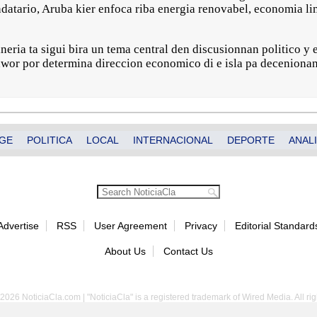
datario, Aruba kier enfoca riba energia renovabel, economia li
ineria ta sigui bira un tema central den discusionnan politico
wor por determina direccion economico di e isla pa decenionan
GE
POLITICA
LOCAL
INTERNACIONAL
DEPORTE
ANALI
Advertise
RSS
User Agreement
Privacy
Editorial Standard
About Us
Contact Us
2026 NoticiaCla.com | "NoticiaCla" is a registered trademark of Wired Media. All rig