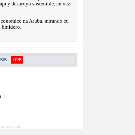
mpi y desaroyo sostenible, en vez
 y economico na Aruba, mirando cu
 binidero.
SIS
LIVE
s
hts reserved.