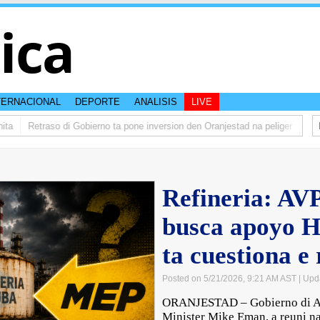
tica
TERNACIONAL
DEPORTE
ANALISIS
LIVE
Retraso di Gobierno ta pone inversion den Oranjestad na peliger
Abelar
Refineria: AV
busca apoyo 
ta cuestiona 
Posted on 5/21/2026, 9:21 AM AST
| Upd
ORANJESTAD – Gobierno di Ar
Minister Mike Eman, a reuni n