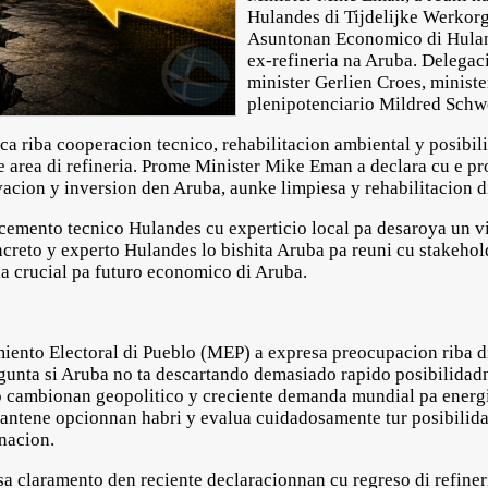
Hulandes di Tijdelijke Werkorg
Asuntonan Economico di Hulanda
ex-refineria na Aruba. Delegac
minister Gerlien Croes, minist
plenipotenciario Mildred Schw
ca riba cooperacion tecnico, rehabilitacion ambiental y posibil
 area di refineria. Prome Minister Mike Eman a declara cu e pro
cion y inversion den Aruba, aunke limpiesa y rehabilitacion di 
mento tecnico Hulandes cu experticio local pa desaroya un vis
ncreto y experto Hulandes lo bishita Aruba pa reuni cu stakehol
a crucial pa futuro economico di Aruba.
iento Electoral di Pueblo (MEP) a expresa preocupacion riba di
egunta si Aruba no ta descartando demasiado rapido posibilidadn
o cambionan geopolitico y creciente demanda mundial pa energi
antene opcionnan habri y evalua cuidadosamente tur posibili
inacion.
 claramento den reciente declaracionnan cu regreso di refineri