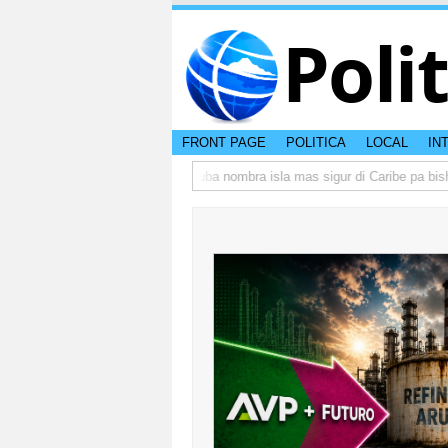
Poli
FRONT PAGE
POLITICA
LOCAL
IN
peso di otro hende?
CISI: Aruba nombra isla mas sigur di Caribe pa bishita