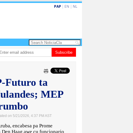
PAP
|
EN
|
NL
do de la Espriella a huramenta como presidente di Colombia
Subscribe
Nina den Heye
P-Futuro ta
Hulandes; MEP
e rumbo
ated on 5/21/2026, 4:37 PM AST
uba, encabesa pa Prome
a Den Haag awe cu funcionario