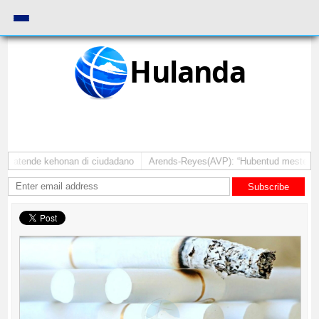
Hulanda
a atende kehonan di ciudadano
Arends-Reyes(AVP): “Hubentud mester sinti
Subscribe