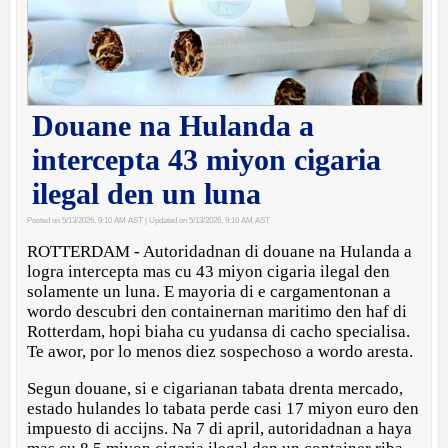
Douane na Hulanda a
intercepta 43 miyon cigaria
ilegal den un luna
Posted on 5/13/2026, 9:10 AM AST
| Updated on 5/13/2026, 9:10 AM AST
ROTTERDAM - Autoridadnan di douane na Hulanda a
logra intercepta mas cu 43 miyon cigaria ilegal den
solamente un luna. E mayoria di e cargamentonan a
wordo descubri den containernan maritimo den haf di
Rotterdam, hopi biaha cu yudansa di cacho specialisa.
Te awor, por lo menos diez sospechoso a wordo aresta.
Segun douane, si e cigarianan tabata drenta mercado,
estado hulandes lo tabata perde casi 17 miyon euro den
impuesto di accijns. Na 7 di april, autoridadnan a haya