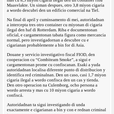
mas cu 8,5 miyon cigaria ilegal den un container riba
Maasvlakte. Un siman despues, otro 3,8 miyon cigaria
a wordo descubri den un edificio comercial na Tiel.
Na final di april y cuminsamento di mei, autoridadnan
a intercepta tres otro container cu miyonan di cigaria
ilegal den haf di Rotterdam. Riba e documentonan
oficial, e cargamentonan tabata figura como mercancia
normal, pero investigadornan a descubre cu e
cigarianan probablemente a bin for di Asia.
Douane y servicio investigativo fiscal FIOD, den
cooperacion cu “Combiteam Smoke”, a sigui e
cargamentonan prome cu confiscanan. Esaki a yuda
autoridadnan localisa diferente punto di distribucion y
identifica red criminalnan. Den un caso, casi 1,7 miyon
cigaria ilegal a wordo confisca den un cas y tienda.
Den otro operacion na Culemborg, ocho persona a
wordo arresta y mas cu 10 miyon cigaria a wordo
confiscá.
Autoridadnan ta sigui investigando di unda
exactamente e cigarianan a bin y con e rednan criminal