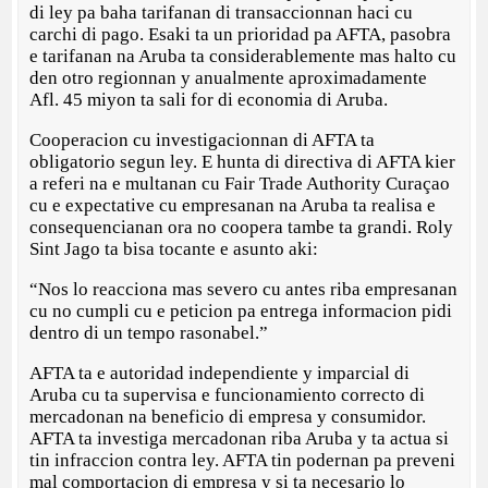
di ley pa baha tarifanan di transaccionnan haci cu
carchi di pago. Esaki ta un prioridad pa AFTA, pasobra
e tarifanan na Aruba ta considerablemente mas halto cu
den otro regionnan y anualmente aproximadamente
Afl. 45 miyon ta sali for di economia di Aruba.
Cooperacion cu investigacionnan di AFTA ta
obligatorio segun ley. E hunta di directiva di AFTA kier
a referi na e multanan cu Fair Trade Authority Curaçao
cu e expectative cu empresanan na Aruba ta realisa e
consequencianan ora no coopera tambe ta grandi. Roly
Sint Jago ta bisa tocante e asunto aki:
“Nos lo reacciona mas severo cu antes riba empresanan
cu no cumpli cu e peticion pa entrega informacion pidi
dentro di un tempo rasonabel.”
AFTA ta e autoridad independiente y imparcial di
Aruba cu ta supervisa e funcionamiento correcto di
mercadonan na beneficio di empresa y consumidor.
AFTA ta investiga mercadonan riba Aruba y ta actua si
tin infraccion contra ley. AFTA tin podernan pa preveni
mal comportacion di empresa y si ta necesario lo