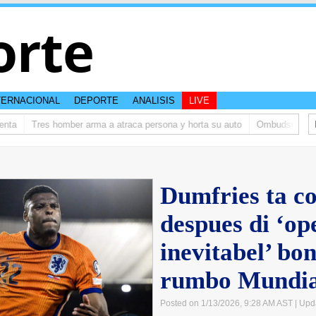
orte
TERNACIONAL
DEPORTE
ANALISIS
LIVE
ta
Tres homber arma a atraca persona y horta su auto
Ombudsman ta bis
Dumfries ta c
despues di ‘op
inevitabel’ bon
rumbo Mundia
Posted on 1/13/2026, 9:28 AM AST
| Upd