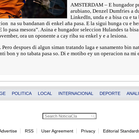
AMSTERDAM – E hungador profe
arubiano, Denzel Dumfries a du
LinkedIn, unda e a bisa cu e ta
cion na su bandanan di enkel aña pasa. E la sigui hunga cu e he
lo pasa mesora”. Asina e hungador seleccion Hulandes ta bisa 
vember, ora un oponente a cay riba su enkel y e a lesiona.
a. Pero despues di algun siman tratando laga e sanamento bin n
inti bon y no tabata pasa so. Di e motibo ey un operacion na mi 
GE
POLITICA
LOCAL
INTERNACIONAL
DEPORTE
ANALI
Advertise
RSS
User Agreement
Privacy
Editorial Standard