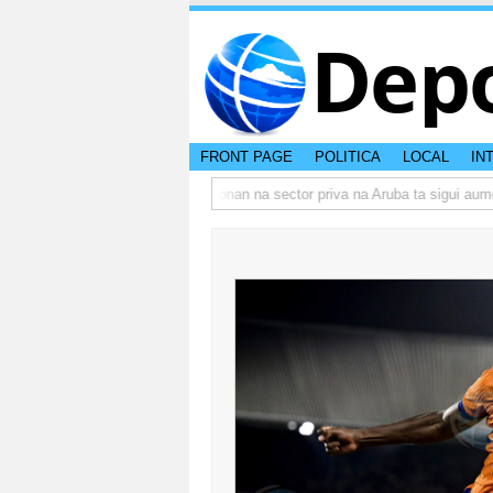
Dep
FRONT PAGE
POLITICA
LOCAL
IN
mbo actual di Aruba?
Prestamonan na sector priva na Aruba ta sigui aumen