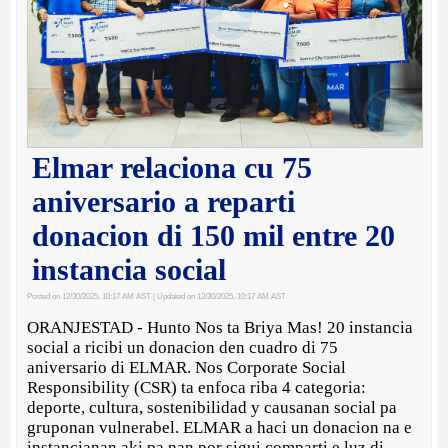
Elmar relaciona cu 75
aniversario a reparti
donacion di 150 mil entre 20
instancia social
Posted on 12/30/2025, 10:17 AM AST
| Updated on 12/30/2025, 10:17 AM AST
ORANJESTAD - Hunto Nos ta Briya Mas! 20 instancia
social a ricibi un donacion den cuadro di 75
aniversario di ELMAR. Nos Corporate Social
Responsibility (CSR) ta enfoca riba 4 categoria:
deporte, cultura, sostenibilidad y causanan social pa
gruponan vulnerabel. ELMAR a haci un donacion na e
instancianan aki pa nan por sigui comparti e luz di