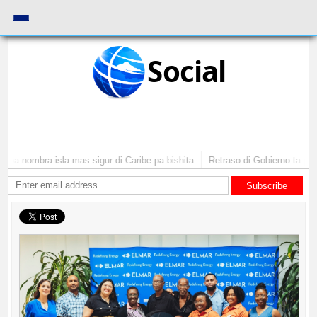
Social
ba nombra isla mas sigur di Caribe pa bishita
Retraso di Gobierno ta pone 
Subscribe