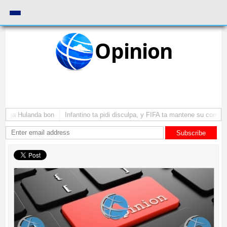
Opinion
 yega Hulanda bon
Infantino ta pidi disculpa, y FIFA ta mantene su como pr
Subscribe