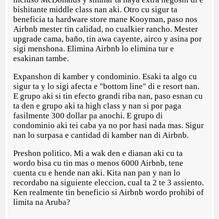
bishitante middle class nan aki. Otro cu sigur ta
beneficia ta hardware store mane Kooyman, paso nos
Airbnb mester tin calidad, no cualkier rancho. Mester
upgrade cama, baño, tin awa cayente, airco y asina por
sigi menshona. Elimina Airbnb lo elimina tur e
esakinan tambe.
Expanshon di kamber y condominio. Esaki ta algo cu
sigur ta y lo sigi afecta e "bottom line" di e resort nan.
E grupo aki si tin efecto grandi riba nan, paso esnan cu
ta den e grupo aki ta high class y nan si por paga
fasilmente 300 dollar pa anochi. E grupo di
condominio aki tei caba ya no por hasi nada mas. Sigur
nan lo surpasa e cantidad di kamber nan di Airbnb.
Preshon politico. Mi a wak den e dianan aki cu ta
wordo bisa cu tin mas o menos 6000 Airbnb, tene
cuenta cu e hende nan aki. Kita nan pan y nan lo
recordabo na siguiente eleccion, cual ta 2 te 3 assiento.
Ken realmente tin beneficio si Airbnb wordo prohibi of
limita na Aruba?