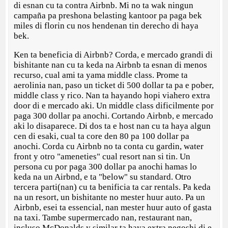
di esnan cu ta contra Airbnb. Mi no ta wak ningun
campaña pa preshona belasting kantoor pa paga bek
miles di florin cu nos hendenan tin derecho di haya
bek.
Ken ta beneficia di Airbnb? Corda, e mercado grandi di
bishitante nan cu ta keda na Airbnb ta esnan di menos
recurso, cual ami ta yama middle class. Prome ta
aerolinia nan, paso un ticket di 500 dollar ta pa e pober,
middle class y rico. Nan ta hayando hopi viahero extra
door di e mercado aki. Un middle class dificilmente por
paga 300 dollar pa anochi. Cortando Airbnb, e mercado
aki lo disaparece. Di dos ta e host nan cu ta haya algun
cen di esaki, cual ta core den 80 pa 100 dollar pa
anochi. Corda cu Airbnb no ta conta cu gardin, water
front y otro "ameneties" cual resort nan si tin. Un
persona cu por paga 300 dollar pa anochi hamas lo
keda na un Airbnd, e ta "below" su standard. Otro
tercera parti(nan) cu ta benificia ta car rentals. Pa keda
na un resort, un bishitante no mester huur auto. Pa un
Airbnb, esei ta essencial, nan mester huur auto of gasta
na taxi. Tambe supermercado nan, restaurant nan,
incluso McDonalds y similar ta haya extra negoshi di e