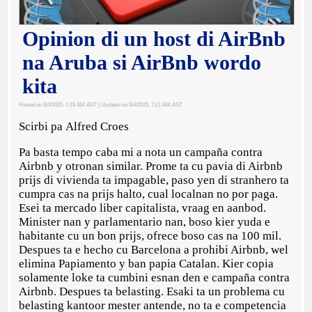
Opinion di un host di AirBnb
na Aruba si AirBnb wordo
kita
Posted on 8/4/2025, 7:19 AM AST
| Updated on 8/4/2025, 7:21 AM AST
Scirbi pa Alfred Croes
Pa basta tempo caba mi a nota un campaña contra
Airbnb y otronan similar. Prome ta cu pavia di Airbnb
prijs di vivienda ta impagable, paso yen di stranhero ta
cumpra cas na prijs halto, cual localnan no por paga.
Esei ta mercado liber capitalista, vraag en aanbod.
Minister nan y parlamentario nan, boso kier yuda e
habitante cu un bon prijs, ofrece boso cas na 100 mil.
Despues ta e hecho cu Barcelona a prohibi Airbnb, wel
elimina Papiamento y ban papia Catalan. Kier copia
solamente loke ta cumbini esnan den e campaña contra
Airbnb. Despues ta belasting. Esaki ta un problema cu
belasting kantoor mester antende, no ta e competencia