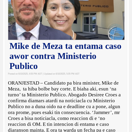
Mike de Meza ta entama caso
awor contra Ministerio
Publico
Posted on 6/10/2025, 4:55 PM AST
| Updated on 6/10/2025, 5:05 PM AST
ORANJESTAD – Candidato pa bira minister, Mike de
Meza, ta hiba bolbe bay corte. E biaha aki, esun ‘na
turno’ ta Ministerio Publico. Abogado Desiree Croes a
confirma diamars atardi na noticiacla cu Ministerio
Publico no a duna oido na e deadline cu a pone, algun
ora prome, pues esaki tin consecuencia. ‘Jammer’, mr
Croes a bisa noticiacla, como reaccion di e ‘no
reaccion di OM. E tin intencion di entama e caso
diaranson mainta. E ora ta warda un fecha pa e caso