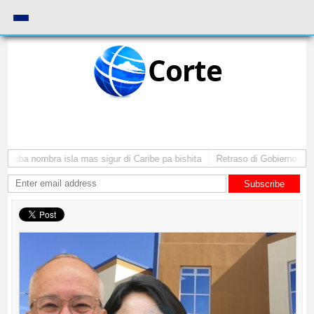
Corte
Aruba nombra isla mas sigur di Caribe pa bishita
Retraso di Gobierno ta po
Subscribe