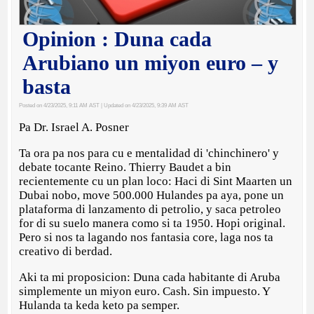
Opinion : Duna cada
Arubiano un miyon euro – y
basta
Posted on 4/23/2025, 9:11 AM AST
| Updated on 4/23/2025, 9:39 AM AST
Pa Dr. Israel A. Posner
Ta ora pa nos para cu e mentalidad di 'chinchinero' y
debate tocante Reino. Thierry Baudet a bin
recientemente cu un plan loco: Haci di Sint Maarten un
Dubai nobo, move 500.000 Hulandes pa aya, pone un
plataforma di lanzamento di petrolio, y saca petroleo
for di su suelo manera como si ta 1950. Hopi original.
Pero si nos ta lagando nos fantasia core, laga nos ta
creativo di berdad.
Aki ta mi proposicion: Duna cada habitante di Aruba
simplemente un miyon euro. Cash. Sin impuesto. Y
Hulanda ta keda keto pa semper.