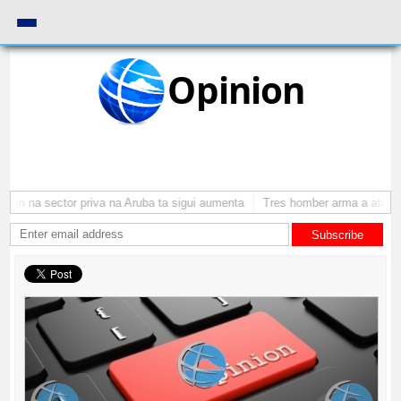
Opinion
an na sector priva na Aruba ta sigui aumenta
Tres homber arma a atraca p
Subscribe