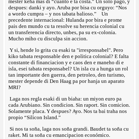
mester keha mas di “cuanto e ta costa.” Un solo pago, y
despues: danki y ayo. Aruba por bisa cu orguyo: “Nos
a wordo cumpra – y nos tabata balioso.” ⁠ ⁠Un
precedente internacional: Hulanda por bira e prome
pais den mundo cu ta resolve su herencia colonial cu
un transferencia directo, unbes, pa su ex-colonia.
Mucho miho cu disculpa sin accion.
Y si, hende lo grita cu esaki ta "irresponsabel". Pero
kiko tabata responsable den e politica colonial? E falta
constante di financiacion y e caos den e maneho di e
isla, esei tabata responsabel? Un isla cu a hunga un rol
tan importante den guerra, den petroleo, den turismo,
mester depende di Den Haag pa por hanja un aparato
MRI?
Laga nos regla esaki di un biaha: un miyon euro pa
cada Arubiano. Sin condicion. Sin raport. Sin comicion.
Solamente placa. Y despues? Ayo. Nos ta bai traha nos
propio “Silicon Island.”
Si nos ta soña, laga nos soña grandi. Baudet ta soña cu
raket. Mi ta soña cu emancipacion económico.