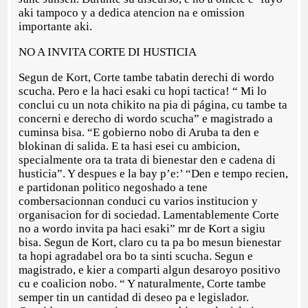
aki tampoco y a dedica atencion na e omission
importante aki.
NO A INVITA CORTE DI HUSTICIA
Segun de Kort, Corte tambe tabatin derechi di wordo
scucha. Pero e la haci esaki cu hopi tactica! “ Mi lo
conclui cu un nota chikito na pia di página, cu tambe ta
concerni e derecho di wordo scucha” e magistrado a
cuminsa bisa. “E gobierno nobo di Aruba ta den e
blokinan di salida. E ta hasi esei cu ambicion,
specialmente ora ta trata di bienestar den e cadena di
husticia”. Y despues e la bay p’e:’ “Den e tempo recien,
e partidonan politico negoshado a tene
combersacionnan conduci cu varios institucion y
organisacion for di sociedad. Lamentablemente Corte
no a wordo invita pa haci esaki” mr de Kort a sigiu
bisa. Segun de Kort, claro cu ta pa bo mesun bienestar
ta hopi agradabel ora bo ta sinti scucha. Segun e
magistrado, e kier a comparti algun desaroyo positivo
cu e coalicion nobo. “ Y naturalmente, Corte tambe
semper tin un cantidad di deseo pa e legislador.