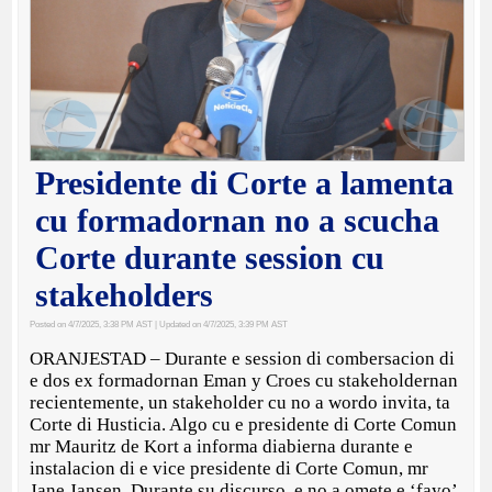
Presidente di Corte a lamenta
cu formadornan no a scucha
Corte durante session cu
stakeholders
Posted on 4/7/2025, 3:38 PM AST
| Updated on 4/7/2025, 3:39 PM AST
ORANJESTAD – Durante e session di combersacion di
e dos ex formadornan Eman y Croes cu stakeholdernan
recientemente, un stakeholder cu no a wordo invita, ta
Corte di Husticia. Algo cu e presidente di Corte Comun
mr Mauritz de Kort a informa diabierna durante e
instalacion di e vice presidente di Corte Comun, mr
Jane Jansen. Durante su discurso, e no a omete e ‘fayo’