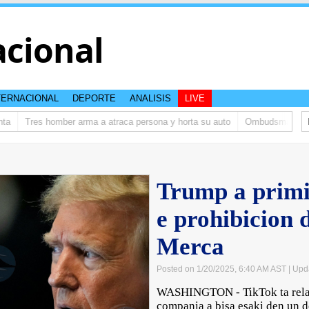
acional
TERNACIONAL
DEPORTE
ANALISIS
LIVE
Tres homber arma a atraca persona y horta su auto
Ombudsman ta bish
Trump a primi
e prohibicion 
Merca
Posted on 1/20/2025, 6:40 AM AST
| Upd
WASHINGTON - TikTok ta rela
compania a bisa esaki den un 