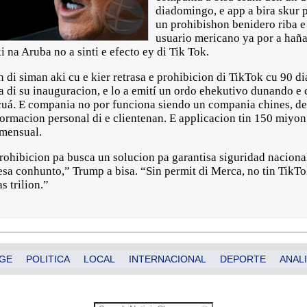
diadomingo, e app a bira skur 
un prohibishon benidero riba e
usuario mericano ya por a haña
 na Aruba no a sinti e efecto ey di Tik Tok.
in di siman aki cu e kier retrasa e prohibicion di TikTok cu 90 d
 dia di su inauguracion, e lo a emití un ordo ehekutivo dunando 
á. E compania no por funciona siendo un compania chines, de
nformacion personal di e clientenan. E applicacion tin 150 miyo
 mensual.
prohibicion pa busca un solucion pa garantisa siguridad naciona
sa conhunto,” Trump a bisa. “Sin permit di Merca, no tin TikTo
s trilion.”
GE
POLITICA
LOCAL
INTERNACIONAL
DEPORTE
ANALI