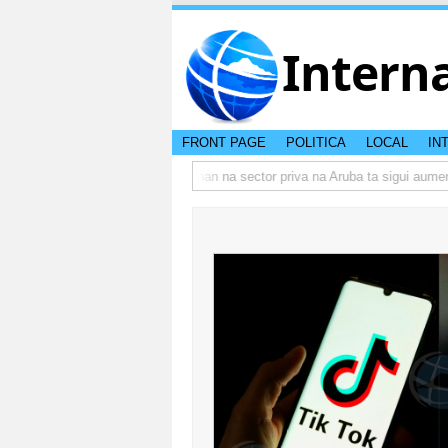
Intern
FRONT PAGE
POLITICA
LOCAL
IN
o actual di Aruba?
Prestamonan na sector priva na Aruba ta sigui aumenta