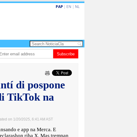
PAP
|
EN
|
NL
ita barionan pa atende kehonan di ciudadano
Subscribe
Gobierno ta amplia ayudo f
ntí di pospone
di TikTok na
ated on 1/20/2025, 6:41 AM AST
nsando e app na Merca. E
declarashon riba X. Mas trempan