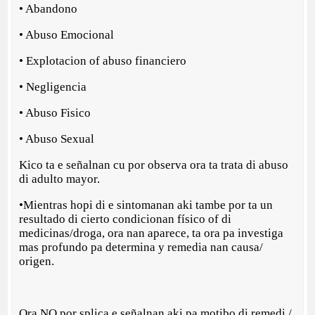
• Abandono
• Abuso Emocional
• Explotacion of abuso financiero
• Negligencia
• Abuso Fisico
• Abuso Sexual
Kico ta e señalnan cu por observa ora ta trata di abuso
di adulto mayor.
•Mientras hopi di e sintomanan aki tambe por ta un
resultado di cierto condicionan físico of di
medicinas/droga, ora nan aparece, ta ora pa investiga
mas profundo pa determina y remedia nan causa/
origen.
Ora NO por splica e señalnan aki pa motibo di remedi /