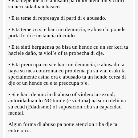
• E ta depende di e abusado pa ricibi atencion y cubri
su necesidadnan basico.
• E ta teme di represaya di parti di e abusado.
• E ta teme cu si e haci un denuncia, e abuso lo ponele
porta fo di e instancia di cuido.
• E ta sinti berguensa pa bisa un hende cu un ser keri ta
haciele daño, ta viol’e of ta probecha di dje.
• E ta preocupa cu si e haci un denuncia, e abusado ta
haya su mes confronta cu problema pa su via; esaki ta
specialmente asina ora e abusado ta un hende cerca di
dje of un hende cu e ta preocupa p’e.
• Si e haci denuncia di abuso of violencia sexual,
autoridadnan lo NO tum’e (e victima) na serio debi na
su edad (Edadismo) of suposicion riba su capacidad
mental.
Algun forma di abuso pa pone atencion riba dje ta
entre otro: