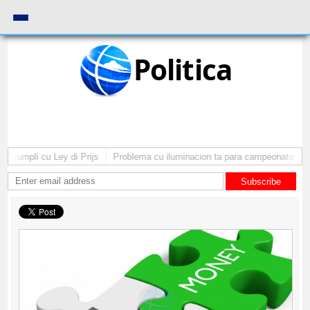
Politica
cumpli cu Ley di Prijs
Problema cu iluminacion ta para campeonato di ba
Subscribe