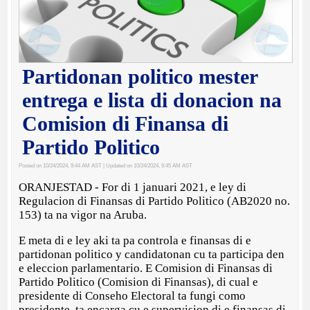
Partidonan politico mester
entrega e lista di donacion na
Comision di Finansa di
Partido Politico
Posted on 10/24/2024, 9:44 AM AST
| Updated on 10/24/2024, 9:45 AM AST
ORANJESTAD - For di 1 januari 2021, e ley di
Regulacion di Finansas di Partido Politico (AB2020 no.
153) ta na vigor na Aruba.
E meta di e ley aki ta pa controla e finansas di e
partidonan politico y candidatonan cu ta participa den
e eleccion parlamentario. E Comision di Finansas di
Partido Politico (Comision di Finansas), di cual e
presidente di Conseho Electoral ta fungi como
presidente, ta encarga cu e supervision di e finansas di