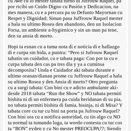
cu Awe cu lo mester tabata turno di Jufrouw Raquel, pa
por ricibi un Cuido Digno cu Pasión y Dedicacion, na
mes manera, cu e a percura pa su Defunto Mayornan cu
Respet y Dignidad; Siman pasa Juffrouw Raquel mester
a hala su ultimo Rosea den abandono, den un Isolacion
Forsa, un ambiente a-hygienico y sin un man pa tene,
den su ansia di morto.
Hopi ta esnan cu a tuma nota di e noticia di e hallazgo
di e curpa sin bida, a puntra: “Pero si Jufrouw Raquel
tabatin un cuidador, cu e tabata paga: Con por ta cu e
curpa tabata den cas pa tres día y ya a cuminsa
decomposita? Unda e Cuidador aki tabata durante e
ultimo oranan/dianan prome cu Juffrouw Raquel a hala
su ultimo Rosea y den Ansia di morto? Otro pregunta
cu a surgi tabata: Con bini cu e adicto ambulante aki-
desde 2018 tabata “Run the Show” y NO tabata permiti
bishita ni di un enfermera pa cuida heridanan di su pia,
no tabata permiti bishita di famia, bisinja, ni di Misa? Y
tabata core cu tur cu bini na porta pa Jufrouw Raquel?
Con bini ora cu a notifica autoridad, cu tin algo cu NO
ta normal ta tumando luga, ta wordo contesta cu tur cos
ta “BON” eyden y cu No mester PREOCUPA??; Siendo