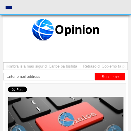
Opinion
 nombra isla mas sigur di Caribe pa bishita
Retraso di Gobierno ta pone in
Subscribe