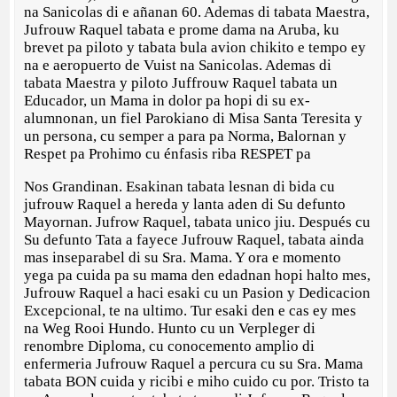
na Sanicolas di e añanan 60. Ademas di tabata Maestra,
Jufrouw Raquel tabata e prome dama na Aruba, ku
brevet pa piloto y tabata bula avion chikito e tempo ey
na e aeropuerto de Vuist na Sanicolas. Ademas di
tabata Maestra y piloto Juffrouw Raquel tabata un
Educador, un Mama in dolor pa hopi di su ex-
alumnonan, un fiel Parokiano di Misa Santa Teresita y
un persona, cu semper a para pa Norma, Balornan y
Respet pa Prohimo cu énfasis riba RESPET pa
Nos Grandinan. Esakinan tabata lesnan di bida cu
jufrouw Raquel a hereda y lanta aden di Su defunto
Mayornan. Jufrow Raquel, tabata unico jiu. Después cu
Su defunto Tata a fayece Jufrouw Raquel, tabata ainda
mas inseparabel di su Sra. Mama. Y ora e momento
yega pa cuida pa su mama den edadnan hopi halto mes,
Jufrouw Raquel a haci esaki cu un Pasion y Dedicacion
Excepcional, te na ultimo. Tur esaki den e cas ey mes
na Weg Rooi Hundo. Hunto cu un Verpleger di
renombre Diploma, cu conocemento amplio di
enfermeria Jufrouw Raquel a percura cu su Sra. Mama
tabata BON cuida y ricibi e miho cuido cu por. Tristo ta