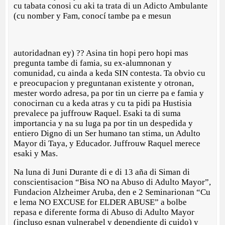
cu tabata conosi cu aki ta trata di un Adicto Ambulante
(cu nomber y Fam, conocí tambe pa e mesun
autoridadnan ey) ?? Asina tin hopi pero hopi mas
pregunta tambe di famia, su ex-alumnonan y
comunidad, cu ainda a keda SIN contesta. Ta obvio cu
e preocupacion y preguntanan existente y otronan,
mester wordo adresa, pa por tin un cierre pa e famia y
conocirnan cu a keda atras y cu ta pidi pa Hustisia
prevalece pa juffrouw Raquel. Esaki ta di suma
importancia y na su luga pa por tin un despedida y
entiero Digno di un Ser humano tan stima, un Adulto
Mayor di Taya, y Educador. Juffrouw Raquel merece
esaki y Mas.
Na luna di Juni Durante di e di 13 aña di Siman di
conscientisacion “Bisa NO na Abuso di Adulto Mayor”,
Fundacion Alzheimer Aruba, den e 2 Seminarionan “Cu
e lema NO EXCUSE for ELDER ABUSE” a bolbe
repasa e diferente forma di Abuso di Adulto Mayor
(incluso esnan vulnerabel y dependiente di cuido) y