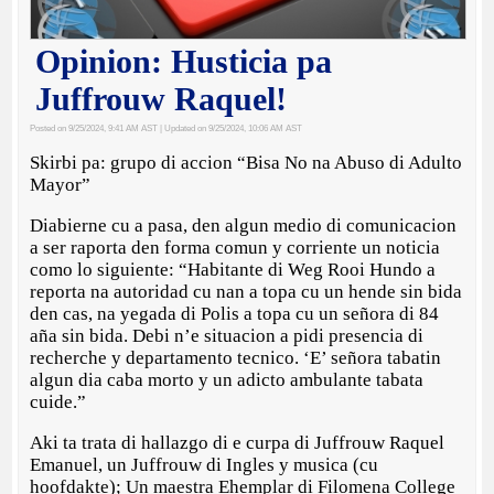
Opinion: Husticia pa
Juffrouw Raquel!
Posted on 9/25/2024, 9:41 AM AST
| Updated on 9/25/2024, 10:06 AM AST
Skirbi pa: grupo di accion “Bisa No na Abuso di Adulto
Mayor”
Diabierne cu a pasa, den algun medio di comunicacion
a ser raporta den forma comun y corriente un noticia
como lo siguiente: “Habitante di Weg Rooi Hundo a
reporta na autoridad cu nan a topa cu un hende sin bida
den cas, na yegada di Polis a topa cu un señora di 84
aña sin bida. Debi n’e situacion a pidi presencia di
recherche y departamento tecnico. ‘E’ señora tabatin
algun dia caba morto y un adicto ambulante tabata
cuide.”
Aki ta trata di hallazgo di e curpa di Juffrouw Raquel
Emanuel, un Juffrouw di Ingles y musica (cu
hoofdakte); Un maestra Ehemplar di Filomena College