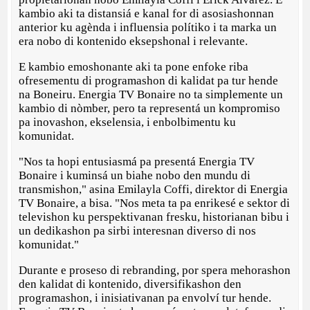
kambio aki ta distansiá e kanal for di asosiashonnan
anterior ku agènda i influensia polítiko i ta marka un
era nobo di kontenido eksepshonal i relevante.
E kambio emoshonante aki ta pone enfoke riba
ofresementu di programashon di kalidat pa tur hende
na Boneiru. Energia TV Bonaire no ta simplemente un
kambio di nòmber, pero ta representá un kompromiso
pa inovashon, ekselensia, i enbolbimentu ku
komunidat.
"Nos ta hopi entusiasmá pa presentá Energia TV
Bonaire i kuminsá un biahe nobo den mundu di
transmishon," asina Emilayla Coffi, direktor di Energia
TV Bonaire, a bisa. "Nos meta ta pa enrikesé e sektor di
televishon ku perspektivanan fresku, historianan bibu i
un dedikashon pa sirbi interesnan diverso di nos
komunidat."
Durante e proseso di rebranding, por spera mehorashon
den kalidat di kontenido, diversifikashon den
programashon, i inisiativanan pa envolví tur hende.