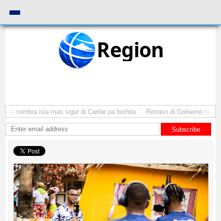
Region
uba nombra isla mas sigur di Caribe pa bishita
Retraso di Gobierno ta pone 
Subscribe