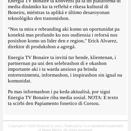
Energia TV Bonaire ta konvensí pa ta un plataforma di
media dinámiko ku ta reflehá e rikesa kultural di
Boneiru, miéntras ta apliká e último desaroyonan
teknológiko den transmishon.
"Nos ta mira e rebranding aki komo un oportunidat pa
konektá mas profundo ku nos oudiensia i reforsá nos
posishon komo un lider den e region," Erick Alvarez,
direktor di produkshon a agregá.
Energia TV Bonaire ta invitá tur hende, klientenan, i
partnernan pa uni den selebrashon di e okashon
importante aki i ta warda ansioso pa brinda
entretenimentu, informashon, i inspirashon sin igual na
komunidat.
Pa mas informashon i pa keda aktualisá, por sigui
Energia TV Bonaire riba media sosial. NOTA: E texto
ta scirbi den Papiamento fonetico di Corsou.
Copyright © 2026 NoticiaCla.com | "NoticiaCla" is a registered trademark
of Wired Media. All rights reserved.