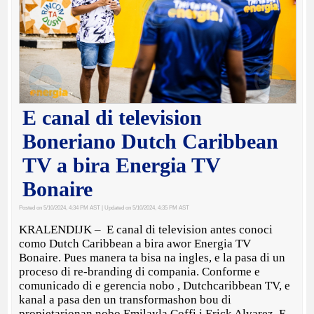
E canal di television
Boneriano Dutch Caribbean
TV a bira Energia TV
Bonaire
Posted on 5/10/2024, 4:34 PM AST
| Updated on 5/10/2024, 4:35 PM AST
KRALENDIJK – E canal di television antes conoci
como Dutch Caribbean a bira awor Energia TV
Bonaire. Pues manera ta bisa na ingles, e la pasa di un
proceso di re-branding di compania. Conforme e
comunicado di e gerencia nobo , Dutchcaribbean TV, e
kanal a pasa den un transformashon bou di
propietarionan nobo Emilayla Coffi i Erick Alvarez. E