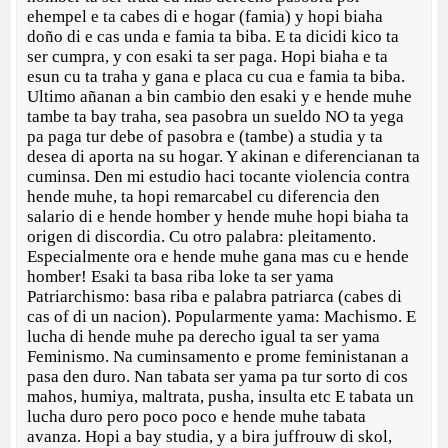
ehempel e ta cabes di e hogar (famia) y hopi biaha
doño di e cas unda e famia ta biba. E ta dicidi kico ta
ser cumpra, y con esaki ta ser paga. Hopi biaha e ta
esun cu ta traha y gana e placa cu cua e famia ta biba.
Ultimo añanan a bin cambio den esaki y e hende muhe
tambe ta bay traha, sea pasobra un sueldo NO ta yega
pa paga tur debe of pasobra e (tambe) a studia y ta
desea di aporta na su hogar. Y akinan e diferencianan ta
cuminsa. Den mi estudio haci tocante violencia contra
hende muhe, ta hopi remarcabel cu diferencia den
salario di e hende homber y hende muhe hopi biaha ta
origen di discordia. Cu otro palabra: pleitamento.
Especialmente ora e hende muhe gana mas cu e hende
homber! Esaki ta basa riba loke ta ser yama
Patriarchismo: basa riba e palabra patriarca (cabes di
cas of di un nacion). Popularmente yama: Machismo. E
lucha di hende muhe pa derecho igual ta ser yama
Feminismo. Na cuminsamento e prome feministanan a
pasa den duro. Nan tabata ser yama pa tur sorto di cos
mahos, humiya, maltrata, pusha, insulta etc E tabata un
lucha duro pero poco poco e hende muhe tabata
avanza. Hopi a bay studia, y a bira juffrouw di skol,