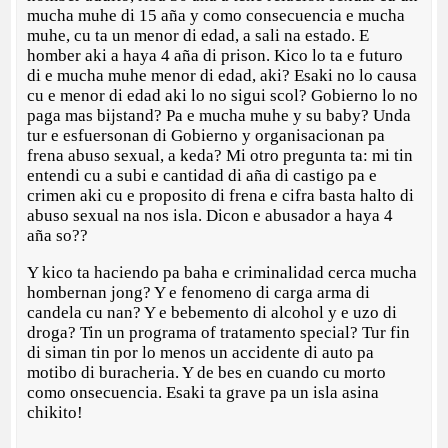
mucha muhe di 15 aña y como consecuencia e mucha
muhe, cu ta un menor di edad, a sali na estado. E
homber aki a haya 4 aña di prison. Kico lo ta e futuro
di e mucha muhe menor di edad, aki? Esaki no lo causa
cu e menor di edad aki lo no sigui scol? Gobierno lo no
paga mas bijstand? Pa e mucha muhe y su baby? Unda
tur e esfuersonan di Gobierno y organisacionan pa
frena abuso sexual, a keda? Mi otro pregunta ta: mi tin
entendi cu a subi e cantidad di aña di castigo pa e
crimen aki cu e proposito di frena e cifra basta halto di
abuso sexual na nos isla. Dicon e abusador a haya 4
aña so??
Y kico ta haciendo pa baha e criminalidad cerca mucha
hombernan jong? Y e fenomeno di carga arma di
candela cu nan? Y e bebemento di alcohol y e uzo di
droga? Tin un programa of tratamento special? Tur fin
di siman tin por lo menos un accidente di auto pa
motibo di buracheria. Y de bes en cuando cu morto
como onsecuencia. Esaki ta grave pa un isla asina
chikito!