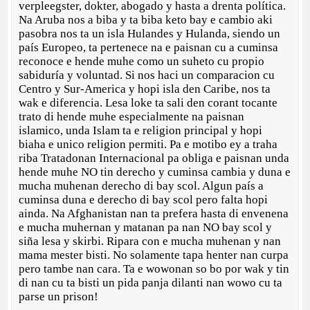
verpleegster, dokter, abogado y hasta a drenta política.
Na Aruba nos a biba y ta biba keto bay e cambio aki
pasobra nos ta un isla Hulandes y Hulanda, siendo un
país Europeo, ta pertenece na e paisnan cu a cuminsa
reconoce e hende muhe como un suheto cu propio
sabiduría y voluntad. Si nos haci un comparacion cu
Centro y Sur-America y hopi isla den Caribe, nos ta
wak e diferencia. Lesa loke ta sali den corant tocante
trato di hende muhe especialmente na paisnan
islamico, unda Islam ta e religion principal y hopi
biaha e unico religion permiti. Pa e motibo ey a traha
riba Tratadonan Internacional pa obliga e paisnan unda
hende muhe NO tin derecho y cuminsa cambia y duna e
mucha muhenan derecho di bay scol. Algun país a
cuminsa duna e derecho di bay scol pero falta hopi
ainda. Na Afghanistan nan ta prefera hasta di envenena
e mucha muhernan y matanan pa nan NO bay scol y
siña lesa y skirbi. Ripara con e mucha muhenan y nan
mama mester bisti. No solamente tapa henter nan curpa
pero tambe nan cara. Ta e wowonan so bo por wak y tin
di nan cu ta bisti un pida panja dilanti nan wowo cu ta
parse un prison!