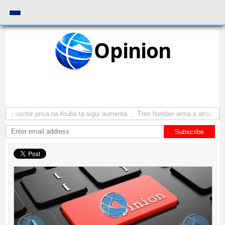
Opinion
 sector priva na Aruba ta sigui aumenta
Tres homber arma a atraca person
Subscribe