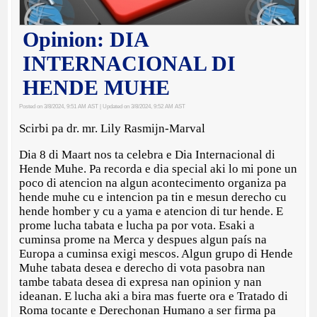
Opinion: DIA
INTERNACIONAL DI
HENDE MUHE
Posted on 3/8/2024, 9:51 AM AST
| Updated on 3/8/2024, 9:52 AM AST
Scirbi pa dr. mr. Lily Rasmijn-Marval
Dia 8 di Maart nos ta celebra e Dia Internacional di
Hende Muhe. Pa recorda e dia special aki lo mi pone un
poco di atencion na algun acontecimento organiza pa
hende muhe cu e intencion pa tin e mesun derecho cu
hende homber y cu a yama e atencion di tur hende. E
prome lucha tabata e lucha pa por vota. Esaki a
cuminsa prome na Merca y despues algun país na
Europa a cuminsa exigi mescos. Algun grupo di Hende
Muhe tabata desea e derecho di vota pasobra nan
tambe tabata desea di expresa nan opinion y nan
ideanan. E lucha aki a bira mas fuerte ora e Tratado di
Roma tocante e Derechonan Humano a ser firma pa