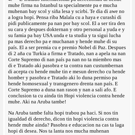
muhe firma na Istanbul ta specialmente pa e mucha
muhenan bay scol y siña lesa y scirbi. Te dia di awe no
a logra hopi. Pensa riba Malala cu a haya e curashi di
pidi publicamente pa nan por bay scol. El a ser tira den
su cara y despues dokternan y otro personal a yuda e y
su famia pa bay USA unda e ta studia y ta sigui lucha
pa mas derecho pa e muchanan y hende muhe di su
país. El a ser premia cu e premio Nobel di Paz. Despues
di 2 aña cu Turkia a firma e Tratado, nan a apela na nan
Corte Supremo di nan país pa nan no ta miembro mas
di e Tratado aki pasobra e ta contra nan custumbernan
di acepta cu hende muhe tin e mesun derecho cu hende
homber y pasobra e Tratado aki lo duna permiso pa
hende homosexual y transgenero drenta nan país. E
Corte Supremo a duna nan rason y nan a sali afo. E
conclusion ta cu ainda tin Hopi violencia contra hende
muhe. Aki na Aruba tambe!
Na Aruba tambe falta hopi trabou pa haci. Si nos tin
igualdad di derecho, dicon tin hopi violencia contra
hende muhe ainda? Pasobra e educacion na cas ta laga
hopi di desea. Nos ta lanta nos mucha muhenan