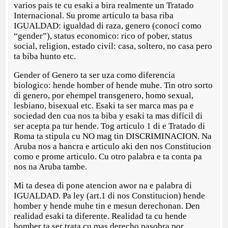
varios pais te cu esaki a bira realmente un Tratado
Internacional. Su prome articulo ta basa riba
IGUALDAD: igualdad di raza, genero (conocí como
“gender”), status economico: rico of pober, status
social, religion, estado civil: casa, soltero, no casa pero
ta biba hunto etc.
Gender of Genero ta ser uza como diferencia
biologico: hende homber of hende muhe. Tin otro sorto
di genero, por ehempel transgenero, homo sexual,
lesbiano, bisexual etc. Esaki ta ser marca mas pa e
sociedad den cua nos ta biba y esaki ta mas difícil di
ser acepta pa tur hende. Tog articulo 1 di e Tratado di
Roma ta stipula cu NO mag tin DISCRIMINACION. Na
Aruba nos a hancra e articulo aki den nos Constitucion
como e prome articulo. Cu otro palabra e ta conta pa
nos na Aruba tambe.
Mi ta desea di pone atencion awor na e palabra di
IGUALDAD. Pa ley (art.1 di nos Constitucion) hende
homber y hende muhe tin e mesun derechonan. Den
realidad esaki ta diferente. Realidad ta cu hende
homber ta ser trata cu mas derecho pasobra por