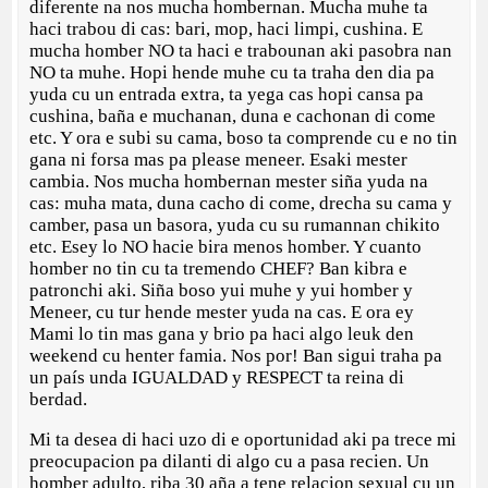
diferente na nos mucha hombernan. Mucha muhe ta
haci trabou di cas: bari, mop, haci limpi, cushina. E
mucha homber NO ta haci e trabounan aki pasobra nan
NO ta muhe. Hopi hende muhe cu ta traha den dia pa
yuda cu un entrada extra, ta yega cas hopi cansa pa
cushina, baña e muchanan, duna e cachonan di come
etc. Y ora e subi su cama, boso ta comprende cu e no tin
gana ni forsa mas pa please meneer. Esaki mester
cambia. Nos mucha hombernan mester siña yuda na
cas: muha mata, duna cacho di come, drecha su cama y
camber, pasa un basora, yuda cu su rumannan chikito
etc. Esey lo NO hacie bira menos homber. Y cuanto
homber no tin cu ta tremendo CHEF? Ban kibra e
patronchi aki. Siña boso yui muhe y yui homber y
Meneer, cu tur hende mester yuda na cas. E ora ey
Mami lo tin mas gana y brio pa haci algo leuk den
weekend cu henter famia. Nos por! Ban sigui traha pa
un país unda IGUALDAD y RESPECT ta reina di
berdad.
Mi ta desea di haci uzo di e oportunidad aki pa trece mi
preocupacion pa dilanti di algo cu a pasa recien. Un
homber adulto, riba 30 aña a tene relacion sexual cu un