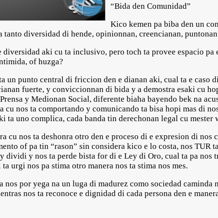
“Bida den Comunidad”
Kico kemen pa biba den un com
a tanto diversidad di hende, opinionnan, creencianan, puntonan 
 diversidad aki cu ta inclusivo, pero toch ta provee espacio pa 
intimida, of huzga?
ta un punto central di friccion den e dianan aki, cual ta e caso
ianan fuerte, y conviccionnan di bida y a demostra esaki cu ho
rensa y Medionan Social, diferente biaha bayendo bek na acu
a cu nos ta comportando y comunicando ta bisa hopi mas di nos
ki ta uno complica, cada banda tin derechonan legal cu mester
era cu nos ta deshonra otro den e proceso di e expresion di no
ento of pa tin “rason” sin considera kico e lo costa, nos TUR t
y dividi y nos ta perde bista for di e Ley di Oro, cual ta pa nos
 ta urgi nos pa stima otro manera nos ta stima nos mes.
pa nos por yega na un luga di madurez como sociedad caminda n
entras nos ta reconoce e dignidad di cada persona den e manera