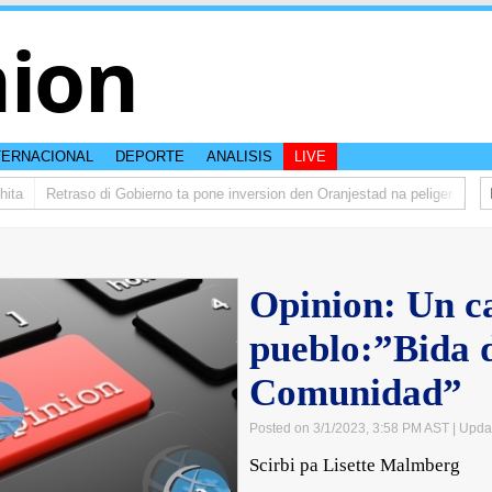
nion
TERNACIONAL
DEPORTE
ANALISIS
LIVE
a
Retraso di Gobierno ta pone inversion den Oranjestad na peliger
Abela
Opinion: Un c
pueblo:”Bida 
Comunidad”
Posted on 3/1/2023, 3:58 PM AST
| Upda
Scirbi pa Lisette Malmberg