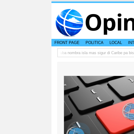
Opi
FRONT PAGE
POLITICA
LOCAL
IN
 peso di otro hende?
CISI: Aruba nombra isla mas sigur di Caribe pa bishit