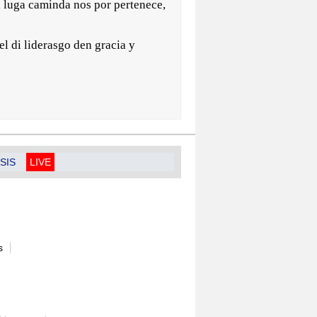
n luga caminda nos por pertenece,
 di liderasgo den gracia y
SIS
LIVE
s