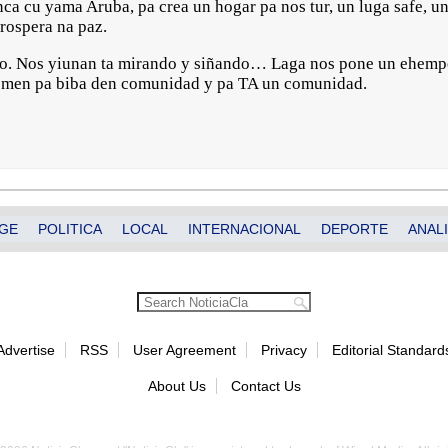
nca cu yama Aruba, pa crea un hogar pa nos tur, un luga safe, u
prospera na paz.
ho. Nos yiunan ta mirando y siñando… Laga nos pone un ehempel
kemen pa biba den comunidad y pa TA un comunidad.
GE
POLITICA
LOCAL
INTERNACIONAL
DEPORTE
ANALI
Advertise
RSS
User Agreement
Privacy
Editorial Standard
About Us
Contact Us