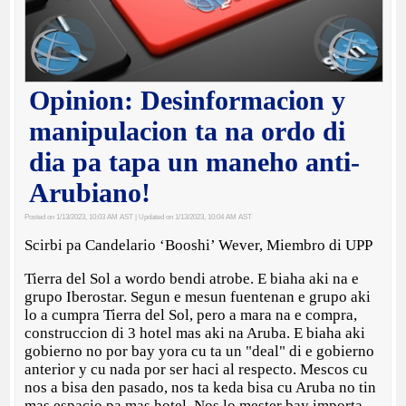
Opinion: Desinformacion y
manipulacion ta na ordo di
dia pa tapa un maneho anti-
Arubiano!
Posted on 1/13/2023, 10:03 AM AST
| Updated on 1/13/2023, 10:04 AM AST
Scirbi pa Candelario ‘Booshi’ Wever, Miembro di UPP
Tierra del Sol a wordo bendi atrobe. E biaha aki na e
grupo Iberostar. Segun e mesun fuentenan e grupo aki
lo a cumpra Tierra del Sol, pero a mara na e compra,
construccion di 3 hotel mas aki na Aruba. E biaha aki
gobierno no por bay yora cu ta un "deal" di e gobierno
anterior y cu nada por ser haci al respecto. Mescos cu
nos a bisa den pasado, nos ta keda bisa cu Aruba no tin
mas espacio pa mas hotel. Nos lo mester bay importa