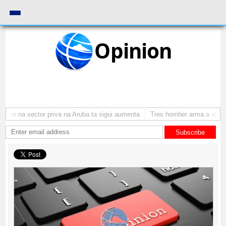
Opinion
an na sector priva na Aruba ta sigui aumenta
Tres homber arma a atraca 
Subscribe