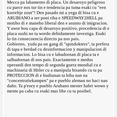
Mecca pa labamento di placa. Un desaroyo peligroso
cu parce nos tur tin e tendencia pa tuma esaki cu "een
korreltje zout"! Den pasado mi a yega di bisa cu e
ARUBIANO a ser poni riba e SPEEDWAY2HELL pa
motibo di e maneho liberal den e asunto di imigracion.
Y awor bou capa di desaroyo positivo, procedencia di e
placa sushi no ta wordo debidamente investiga. Esaki
lo tin consecuencia directo pa nos pais.
Gobierno, yuda pa un gang di "spindokters", ta prefera
di tapa e berdad cu desinformacion y manipulacion di
informacion. Lo bisa cu e labadornan di placa ta e
salbadornan di nos pais. Exactamente e modus
operandi den tempo di segunda guera mundial cu e
machinaria di Hitler cu a manipula bisando cu ta pa
PROTECCION di e hudiunan ta hiba nan na
"concentratiekampen" pa e pueblo aleman no haci nan
daño. Ta p'esey e pueblo Arubano mester habri wowo y
mente pa caba cu esaki mas lihe cu ta posibel.