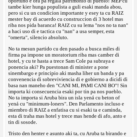
oportuno e ora pa regala patrimonio di pueblo! MEP cu
tambe kier hunga populista a guli esaki manda abou,
pero si cu un condicion importante y esey ta cu RAIZ
mester bay di acuerdo cu construccion di 3 hotel mas
riba nos pida baranca! RAIZ cu su lema "nos no ta nan"
a haci uso di e tactica cu "nan" a usa semper, esta
"omerta", silencio absoluto.
No ta mesun partido cu den pasado a busca miles di
firma pa impone un moratorium riba mas camber di
hotel, y cu te hasta a trece Sam Cole pa subraya e
ponencia aki? Pa puestonan di minister a pone
sinembargo e principio aki masha liher un banda y pa
convenencia di sobreviviencia di e gobierno a dicidi di
basa nan maneho den "CANI MI, PAMI CANI BO"! Sin
importa ki consecuencia esaki por tin pa nos pueblo.
No ta importa si Aruba bira un isla yená cu beton of
yená cu "minimum-loners". Den Parlamento incluso e
miembro di RAIZ a enfatisa cu si esaki ta e caminda,
esta di traha mas hotel y trece mas hende di afo, anto e
tin di sosode.
Tristo den henter e asunto aki ta, cu Aruba ta birando e