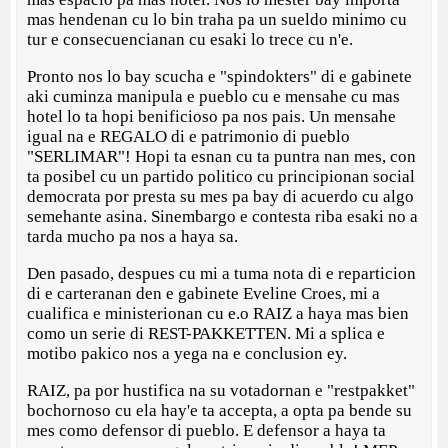
mas hendenan cu lo bin traha pa un sueldo minimo cu
tur e consecuencianan cu esaki lo trece cu n'e.
Pronto nos lo bay scucha e "spindokters" di e gabinete
aki cuminza manipula e pueblo cu e mensahe cu mas
hotel lo ta hopi benificioso pa nos pais. Un mensahe
igual na e REGALO di e patrimonio di pueblo
"SERLIMAR"! Hopi ta esnan cu ta puntra nan mes, con
ta posibel cu un partido politico cu principionan social
democrata por presta su mes pa bay di acuerdo cu algo
semehante asina. Sinembargo e contesta riba esaki no a
tarda mucho pa nos a haya sa.
Den pasado, despues cu mi a tuma nota di e reparticion
di e carteranan den e gabinete Eveline Croes, mi a
cualifica e ministerionan cu e.o RAIZ a haya mas bien
como un serie di REST-PAKKETTEN. Mi a splica e
motibo pakico nos a yega na e conclusion ey.
RAIZ, pa por hustifica na su votadornan e "restpakket"
bochornoso cu ela hay'e ta accepta, a opta pa bende su
mes como defensor di pueblo. E defensor a haya ta