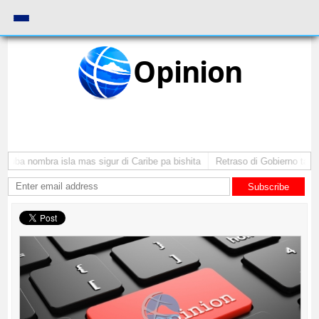
Opinion
uba nombra isla mas sigur di Caribe pa bishita
Retraso di Gobierno ta pone
Subscribe