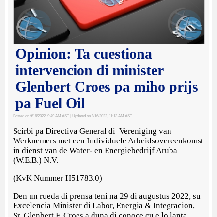
Opinion: Ta cuestiona
intervencion di minister
Glenbert Croes pa miho prijs
pa Fuel Oil
Posted on 9/16/2022, 9:49 AM AST
| Updated on 9/16/2022, 11:13 AM AST
Scirbi pa Directiva General di Vereniging van
Werknemers met een Individuele Arbeidsovereenkomst
in dienst van de Water- en Energiebedrijf Aruba
(W.E.B.) N.V.
(KvK Nummer H51783.0)
Den un rueda di prensa teni na 29 di augustus 2022, su
Excelencia Minister di Labor, Energia & Integracion,
Sr. Glenbert F. Croes a duna di conoce cu e lo lanta