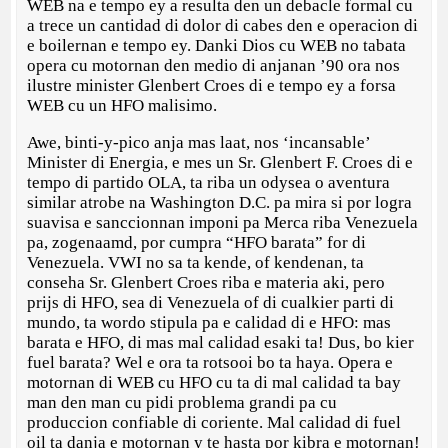
WEB na e tempo ey a resulta den un debacle formal cu
a trece un cantidad di dolor di cabes den e operacion di
e boilernan e tempo ey. Danki Dios cu WEB no tabata
opera cu motornan den medio di anjanan ’90 ora nos
ilustre minister Glenbert Croes di e tempo ey a forsa
WEB cu un HFO malisimo.
Awe, binti-y-pico anja mas laat, nos ‘incansable’
Minister di Energia, e mes un Sr. Glenbert F. Croes di e
tempo di partido OLA, ta riba un odysea o aventura
similar atrobe na Washington D.C. pa mira si por logra
suavisa e sanccionnan imponi pa Merca riba Venezuela
pa, zogenaamd, por cumpra “HFO barata” for di
Venezuela. VWI no sa ta kende, of kendenan, ta
conseha Sr. Glenbert Croes riba e materia aki, pero
prijs di HFO, sea di Venezuela of di cualkier parti di
mundo, ta wordo stipula pa e calidad di e HFO: mas
barata e HFO, di mas mal calidad esaki ta! Dus, bo kier
fuel barata? Wel e ora ta rotsooi bo ta haya. Opera e
motornan di WEB cu HFO cu ta di mal calidad ta bay
man den man cu pidi problema grandi pa cu
produccion confiable di coriente. Mal calidad di fuel
oil ta danja e motornan y te hasta por kibra e motornan!