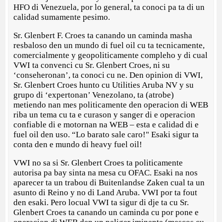
HFO di Venezuela, por lo general, ta conoci pa ta di un
calidad sumamente pesimo.
Sr. Glenbert F. Croes ta canando un caminda masha
resbaloso den un mundo di fuel oil cu ta tecnicamente,
comercialmente y geopoliticamente compleho y di cual
VWI ta convenci cu Sr. Glenbert Croes, ni su
‘conseheronan’, ta conoci cu ne. Den opinion di VWI,
Sr. Glenbert Croes hunto cu Utilities Aruba NV y su
grupo di ‘expertonan’ Venezolano, ta (atrobe)
metiendo nan mes politicamente den operacion di WEB
riba un tema cu ta e curason y sanger di e operacion
confiable di e motornan na WEB – esta e calidad di e
fuel oil den uso. “Lo barato sale caro!" Esaki sigur ta
conta den e mundo di heavy fuel oil!
VWI no sa si Sr. Glenbert Croes ta politicamente
autorisa pa bay sinta na mesa cu OFAC. Esaki na nos
aparecer ta un trabou di Buitenlandse Zaken cual ta un
asunto di Reino y no di Land Aruba. VWI por ta fout
den esaki. Pero locual VWI ta sigur di dje ta cu Sr.
Glenbert Croes ta canando un caminda cu por pone e