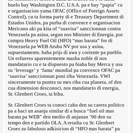
buelo bay Washington D.C. U.S.A. pa e bay “papia” cu
e organisacion yama OFAC (Office of Foreign Assets
Control), cu ta forma party di e Treasury Department di
Estados Unidos, pa purba di convence e organisacion
Mericano aki pa kita of “suavisa” sanccionnan contra
Venezuela pa asina, segun nos Minister di Energia, por
cumpra Heavy Fuel Oil (HFO) “mas barata” for di
Venezuela pa WEB Aruba NV por usa y asina,
supuestamente, baha prijs di awa y coriente pa pueblo.
Un esfuerso aparentemente masha noble di nos
mandatario cu e ta dispuesto pa biaha bay Merca y usa
su ‘leverage’ y ‘fama’ mundial pa convence OFAC pa
‘suavisa’ sanccionnan poni riba Venezuela. VWI
sinceramente ta puntra su mes riba cua planeta, of den
cua dimension desconoci, nos mandatario di energia,
Sr. Glenbert Croes, ta biba.
Sr. Glenbert Croes ta conoci caba den su carera politico
pa a haci un asanja similar di a busca “fuel oil mas
barata pa WEB” den medio di anjanan ’90 den su
tempo den e partido OLA. A resulta cu Sr. Glenbert
Croes su fabuloso adkisicion di “HFO mas barata” pa