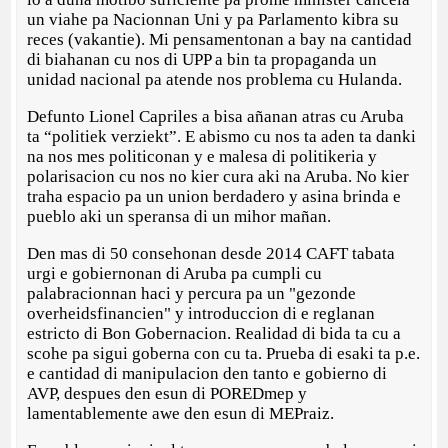
un viahe pa Nacionnan Uni y pa Parlamento kibra su
reces (vakantie). Mi pensamentonan a bay na cantidad
di biahanan cu nos di UPP a bin ta propaganda un
unidad nacional pa atende nos problema cu Hulanda.
Defunto Lionel Capriles a bisa añanan atras cu Aruba
ta “politiek verziekt”. E abismo cu nos ta aden ta danki
na nos mes politiconan y e malesa di politikeria y
polarisacion cu nos no kier cura aki na Aruba. No kier
traha espacio pa un union berdadero y asina brinda e
pueblo aki un speransa di un mihor mañan.
Den mas di 50 consehonan desde 2014 CAFT tabata
urgi e gobiernonan di Aruba pa cumpli cu
palabracionnan haci y percura pa un "gezonde
overheidsfinancien" y introduccion di e reglanan
estricto di Bon Gobernacion. Realidad di bida ta cu a
scohe pa sigui goberna con cu ta. Prueba di esaki ta p.e.
e cantidad di manipulacion den tanto e gobierno di
AVP, despues den esun di POREDmep y
lamentablemente awe den esun di MEPraiz.