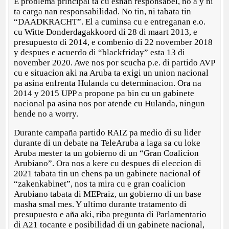
E problema principal ta cu esnan responsabel, no a y ni
ta carga nan responsabilidad. No tin, ni tabata tin
“DAADKRACHT”. El a cuminsa cu e entreganan e.o.
cu Witte Donderdagakkoord di 28 di maart 2013, e
presupuesto di 2014, e combenio di 22 november 2018
y despues e acuerdo di “blackfriday” esta 13 di
november 2020. Awe nos por scucha p.e. di partido AVP
cu e situacion aki na Aruba ta exigi un union nacional
pa asina enfrenta Hulanda cu determinacion. Ora na
2014 y 2015 UPP a propone pa bin cu un gabinete
nacional pa asina nos por atende cu Hulanda, ningun
hende no a worry.
Durante campaña partido RAIZ pa medio di su lider
durante di un debate na TeleAruba a laga sa cu loke
Aruba mester ta un gobierno di un “Gran Coalicion
Arubiano”. Ora nos a kere cu despues di eleccion di
2021 tabata tin un chens pa un gabinete nacional of
“zakenkabinet”, nos ta mira cu e gran coalicion
Arubiano tabata di MEPraiz, un gobierno di un base
masha smal mes. Y ultimo durante tratamento di
presupuesto e aña aki, riba pregunta di Parlamentario
di A21 tocante e posibilidad di un gabinete nacional,