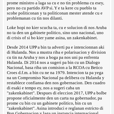
prome ministro a laga sa cu e no tin problema cu esey,
pero no cu partido AVP si. Y e ta kere cu pueblo ta
scohe politiconan y ta politiconan mester atende cu e
problemanan cu tin nos dilanti.
Loke hopi no kier scucha ta, cu e solucion di nos Aruba
no ta den un gabinete politico, sino uno nacional, uno
di crisis of si bo kier yame asina, un zakenkabinet.
Desde 2014 UPP a bin ta adverti pa e intencionnan aki
di Hulanda. Nos a mustra riba e polarisacion y division
cu tin na Aruba y nos a boga pa nos uni pa enfrenta
Hulanda. Di 2014 nos a sugeri pa bin cu un Dialogo
Nacional, basa riba un comision a la RCOA cu Betico
Croes d.f.m. a bin cu ne na 1979. Intencion ta pa yega
na un Compromiso Nacional pa delibera cu Hulanda y
restablece confiansa den nos gobernacion. Den cuadro
di esaki e tempo ey, nos a sugeri caba un
"zakenkabinet". Despues di eleccion 2017, UPP a bolbe
propone oficialmente den un carta na gobernador, pa
prome cu bin cu un gabinete politico, bin cu un
"zakenkabinet". Asina introduci e reglanan estricto di
Bon Gobernacion y laga un instancia internacional