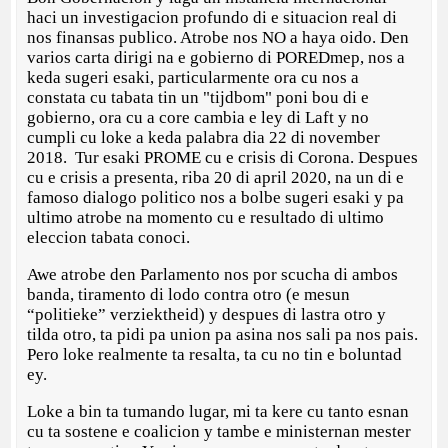
haci un investigacion profundo di e situacion real di
nos finansas publico. Atrobe nos NO a haya oido. Den
varios carta dirigi na e gobierno di POREDmep, nos a
keda sugeri esaki, particularmente ora cu nos a
constata cu tabata tin un "tijdbom" poni bou di e
gobierno, ora cu a core cambia e ley di Laft y no
cumpli cu loke a keda palabra dia 22 di november
2018. Tur esaki PROME cu e crisis di Corona. Despues
cu e crisis a presenta, riba 20 di april 2020, na un di e
famoso dialogo politico nos a bolbe sugeri esaki y pa
ultimo atrobe na momento cu e resultado di ultimo
eleccion tabata conoci.
Awe atrobe den Parlamento nos por scucha di ambos
banda, tiramento di lodo contra otro (e mesun
“politieke” verziektheid) y despues di lastra otro y
tilda otro, ta pidi pa union pa asina nos sali pa nos pais.
Pero loke realmente ta resalta, ta cu no tin e boluntad
ey.
Loke a bin ta tumando lugar, mi ta kere cu tanto esnan
cu ta sostene e coalicion y tambe e ministernan mester