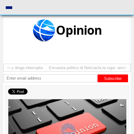
Opinion
rdo y droga intercepta
Encuesta politico di Noticiacla ta sigui: ainda tin t
Subscribe