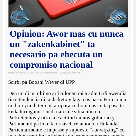
Opinion: Awor mas cu nunca
un "zakenkabinet" ta
necesario pa ehecuta un
compromiso nacional
Posted on 7/14/2022, 4:50 PM AST
| Updated on 7/14/2022, 4:53 PM AST
Scirbi pa Booshi Wever di UPP
Den un di mi ultimo articulonan mi a admiti di awendia
tin e tendencia di keda keto y laga cos pasa. Pero como
un bon yiu di tera mi a ripara cu hopi cos cu ta pasa ta
keda hiringami. Un di nan ta e situacion na
Parkietenbos y otro ta e actitud cu nos gobierno y
Parlamento pa loke ta crisis di relacion cu Hulanda.
Particularmente e impasse y supuesto “aanwijzing” cu
lo a duna motibo suficiente pa prome minister cancela