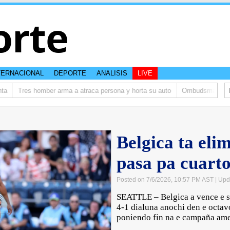
orte
TERNACIONAL
DEPORTE
ANALISIS
LIVE
Tres homber arma a atraca persona y horta su auto
Ombudsman ta bish
Belgica ta eli
pasa pa cuarto
Posted on 7/6/2026, 10:57 PM AST
| Upd
SEATTLE – Belgica a vence e s
4-1 dialuna anochi den e octav
poniendo fin na e campaña ame