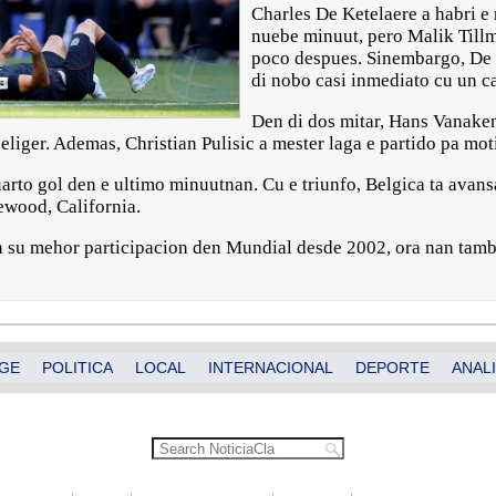
Charles De Ketelaere a habri e
nuebe minuut, pero Malik Tillm
poco despues. Sinembargo, De K
di nobo casi inmediato cu un c
Den di dos mitar, Hans Vanaken
eliger. Ademas, Christian Pulisic a mester laga e partido pa mot
uarto gol den e ultimo minuutnan. Cu e triunfo, Belgica ta avans
ewood, California.
na su mehor participacion den Mundial desde 2002, ora nan tambe
GE
POLITICA
LOCAL
INTERNACIONAL
DEPORTE
ANALI