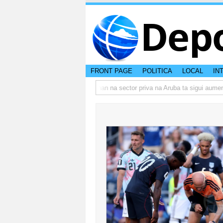
Dep
FRONT PAGE
POLITICA
LOCAL
IN
o actual di Aruba?
Prestamonan na sector priva na Aruba ta sigui aumenta