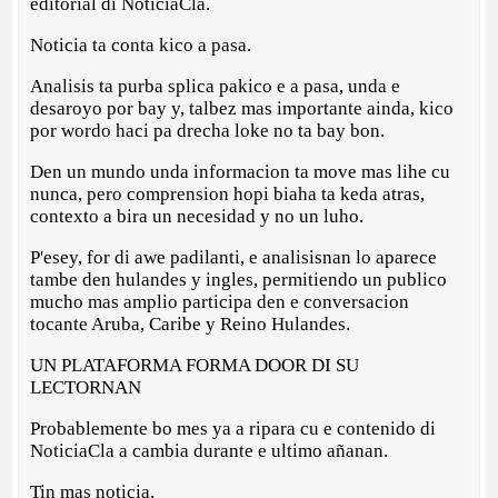
editorial di NoticiaCla.
Noticia ta conta kico a pasa.
Analisis ta purba splica pakico e a pasa, unda e
desaroyo por bay y, talbez mas importante ainda, kico
por wordo haci pa drecha loke no ta bay bon.
Den un mundo unda informacion ta move mas lihe cu
nunca, pero comprension hopi biaha ta keda atras,
contexto a bira un necesidad y no un luho.
P'esey, for di awe padilanti, e analisisnan lo aparece
tambe den hulandes y ingles, permitiendo un publico
mucho mas amplio participa den e conversacion
tocante Aruba, Caribe y Reino Hulandes.
UN PLATAFORMA FORMA DOOR DI SU
LECTORNAN
Probablemente bo mes ya a ripara cu e contenido di
NoticiaCla a cambia durante e ultimo añanan.
Tin mas noticia.