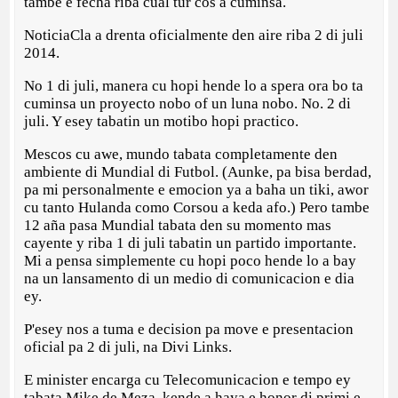
tambe e fecha riba cual tur cos a cuminsa.
NoticiaCla a drenta oficialmente den aire riba 2 di juli
2014.
No 1 di juli, manera cu hopi hende lo a spera ora bo ta
cuminsa un proyecto nobo of un luna nobo. No. 2 di
juli. Y esey tabatin un motibo hopi practico.
Mescos cu awe, mundo tabata completamente den
ambiente di Mundial di Futbol. (Aunke, pa bisa berdad,
pa mi personalmente e emocion ya a baha un tiki, awor
cu tanto Hulanda como Corsou a keda afo.) Pero tambe
12 aña pasa Mundial tabata den su momento mas
cayente y riba 1 di juli tabatin un partido importante.
Mi a pensa simplemente cu hopi poco hende lo a bay
na un lansamento di un medio di comunicacion e dia
ey.
P'esey nos a tuma e decision pa move e presentacion
oficial pa 2 di juli, na Divi Links.
E minister encarga cu Telecomunicacion e tempo ey
tabata Mike de Meza, kende a haya e honor di primi e