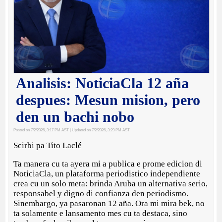
Analisis: NoticiaCla 12 aña
despues: Mesun mision, pero
den un bachi nobo
Posted on 7/2/2026, 3:17 PM AST
| Updated on 7/2/2026, 3:29 PM AST
Scirbi pa Tito Laclé
Ta manera cu ta ayera mi a publica e prome edicion di
NoticiaCla, un plataforma periodistico independiente
crea cu un solo meta: brinda Aruba un alternativa serio,
responsabel y digno di confianza den periodismo.
Sinembargo, ya pasaronan 12 aña. Ora mi mira bek, no
ta solamente e lansamento mes cu ta destaca, sino