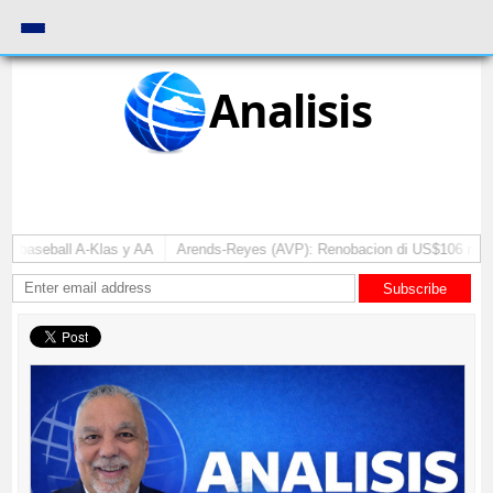
Analisis
seball A-Klas y AA
Arends-Reyes (AVP): Renobacion di US$106 miyon ta d
Subscribe