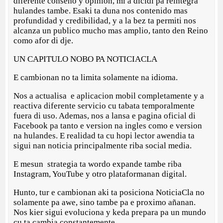
diferente conseho y opinion, mi a dicidi pa reintegra
hulandes tambe. Esaki ta duna nos contenido mas
profundidad y credibilidad, y a la bez ta permiti nos
alcanza un publico mucho mas amplio, tanto den Reino
como afor di dje.
UN CAPITULO NOBO PA NOTICIACLA
E cambionan no ta limita solamente na idioma.
Nos a actualisa e aplicacion mobil completamente y a
reactiva diferente servicio cu tabata temporalmente
fuera di uso. Ademas, nos a lansa e pagina oficial di
Facebook pa tanto e version na ingles como e version
na hulandes. E realidad ta cu hopi lector awendia ta
sigui nan noticia principalmente riba social media.
E mesun strategia ta wordo expande tambe riba
Instagram, YouTube y otro plataformanan digital.
Hunto, tur e cambionan aki ta posiciona NoticiaCla no
solamente pa awe, sino tambe pa e proximo añanan.
Nos kier sigui evoluciona y keda prepara pa un mundo
cu ta cambia constantemente.