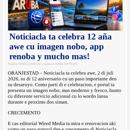
Noticiacla ta celebra 12 aña
awe cu imagen nobo, app
renoba y mucho mas!
Posted on 7/2/2026, 12:15 AM AST
| Updated on 7/2/2026, 2:46 PM AST
ORANJESTAD – Noticiacla ta celebra awe, 2 di juli
2026, su di 12 aniversario cu un paso importante den
su desaroyo. Como parti di e celebracion, e portal ta
presenta un imagen nobo, mas moderno y fresco, hunto
cu diferente servicio adicional cu lo wordo lansa
durante e proximo dos siman.
CRECEMENTO
E cas editorial Wired Media ta mira e renovacion aki
como un paso natural den e crecemento di Noticiacla.