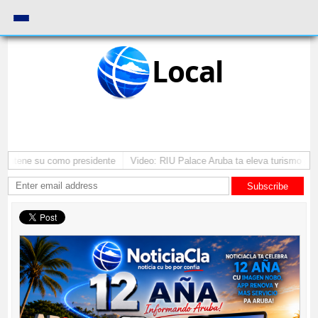
Local
mantene su como presidente
Video: RIU Palace Aruba ta eleva turismo pre
Subscribe