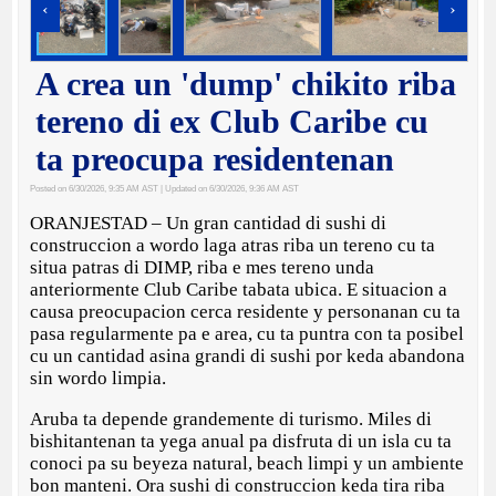
‹
›
A crea un 'dump' chikito riba
tereno di ex Club Caribe cu
ta preocupa residentenan
Posted on 6/30/2026, 9:35 AM AST
| Updated on 6/30/2026, 9:36 AM AST
ORANJESTAD – Un gran cantidad di sushi di
construccion a wordo laga atras riba un tereno cu ta
situa patras di DIMP, riba e mes tereno unda
anteriormente Club Caribe tabata ubica. E situacion a
causa preocupacion cerca residente y personanan cu ta
pasa regularmente pa e area, cu ta puntra con ta posibel
cu un cantidad asina grandi di sushi por keda abandona
sin wordo limpia.
Aruba ta depende grandemente di turismo. Miles di
bishitantenan ta yega anual pa disfruta di un isla cu ta
conoci pa su beyeza natural, beach limpi y un ambiente
bon manteni. Ora sushi di construccion keda tira riba