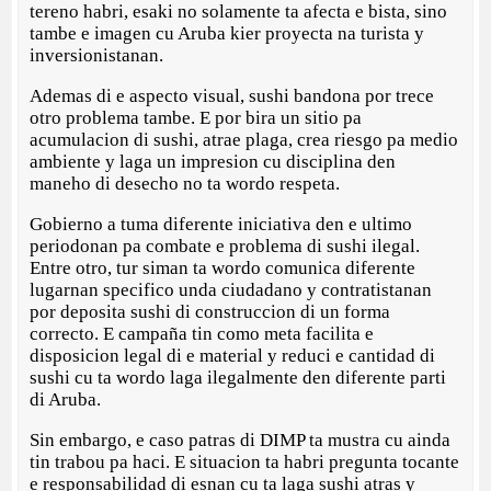
tereno habri, esaki no solamente ta afecta e bista, sino
tambe e imagen cu Aruba kier proyecta na turista y
inversionistanan.
Ademas di e aspecto visual, sushi bandona por trece
otro problema tambe. E por bira un sitio pa
acumulacion di sushi, atrae plaga, crea riesgo pa medio
ambiente y laga un impresion cu disciplina den
maneho di desecho no ta wordo respeta.
Gobierno a tuma diferente iniciativa den e ultimo
periodonan pa combate e problema di sushi ilegal.
Entre otro, tur siman ta wordo comunica diferente
lugarnan specifico unda ciudadano y contratistanan
por deposita sushi di construccion di un forma
correcto. E campaña tin como meta facilita e
disposicion legal di e material y reduci e cantidad di
sushi cu ta wordo laga ilegalmente den diferente parti
di Aruba.
Sin embargo, e caso patras di DIMP ta mustra cu ainda
tin trabou pa haci. E situacion ta habri pregunta tocante
e responsabilidad di esnan cu ta laga sushi atras y