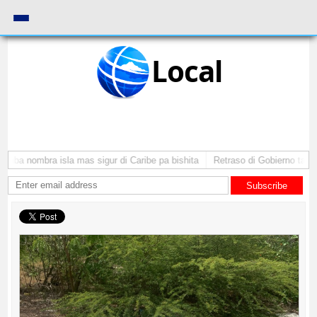
Local
uba nombra isla mas sigur di Caribe pa bishita
Retraso di Gobierno ta pone 
Subscribe