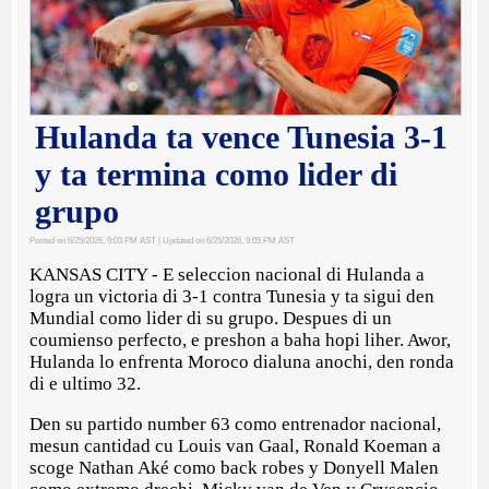
Hulanda ta vence Tunesia 3-1
y ta termina como lider di
grupo
Posted on 6/25/2026, 9:03 PM AST
| Updated on 6/25/2026, 9:05 PM AST
KANSAS CITY - E seleccion nacional di Hulanda a
logra un victoria di 3-1 contra Tunesia y ta sigui den
Mundial como lider di su grupo. Despues di un
coumienso perfecto, e preshon a baha hopi liher. Awor,
Hulanda lo enfrenta Moroco dialuna anochi, den ronda
di e ultimo 32.
Den su partido number 63 como entrenador nacional,
mesun cantidad cu Louis van Gaal, Ronald Koeman a
scoge Nathan Aké como back robes y Donyell Malen