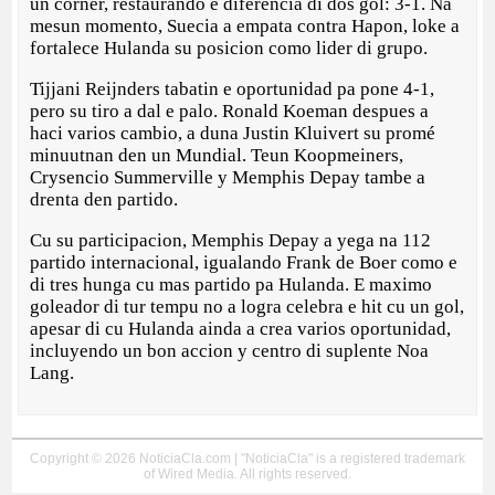
un corner, restaurando e diferencia di dos gol: 3-1. Na
mesun momento, Suecia a empata contra Hapon, loke a
fortalece Hulanda su posicion como lider di grupo.
Tijjani Reijnders tabatin e oportunidad pa pone 4-1,
pero su tiro a dal e palo. Ronald Koeman despues a
haci varios cambio, a duna Justin Kluivert su promé
minuutnan den un Mundial. Teun Koopmeiners,
Crysencio Summerville y Memphis Depay tambe a
drenta den partido.
Cu su participacion, Memphis Depay a yega na 112
partido internacional, igualando Frank de Boer como e
di tres hunga cu mas partido pa Hulanda. E maximo
goleador di tur tempu no a logra celebra e hit cu un gol,
apesar di cu Hulanda ainda a crea varios oportunidad,
incluyendo un bon accion y centro di suplente Noa
Lang.
Copyright © 2026 NoticiaCla.com | "NoticiaCla" is a registered trademark
of Wired Media. All rights reserved.