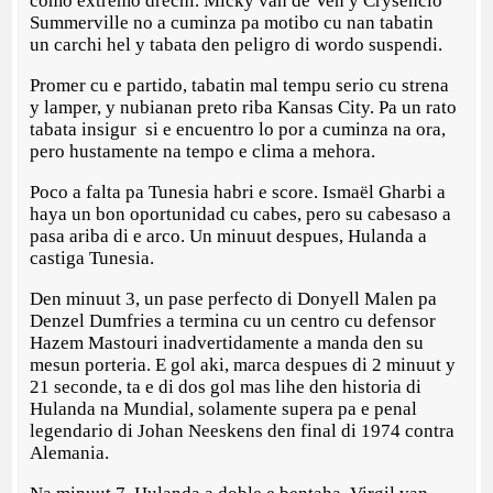
como extremo drechi. Micky van de Ven y Crysencio
Summerville no a cuminza pa motibo cu nan tabatin
un carchi hel y tabata den peligro di wordo suspendi.
Promer cu e partido, tabatin mal tempu serio cu strena
y lamper, y nubianan preto riba Kansas City. Pa un rato
tabata insigur si e encuentro lo por a cuminza na ora,
pero hustamente na tempo e clima a mehora.
Poco a falta pa Tunesia habri e score. Ismaël Gharbi a
haya un bon oportunidad cu cabes, pero su cabesaso a
pasa ariba di e arco. Un minuut despues, Hulanda a
castiga Tunesia.
Den minuut 3, un pase perfecto di Donyell Malen pa
Denzel Dumfries a termina cu un centro cu defensor
Hazem Mastouri inadvertidamente a manda den su
mesun porteria. E gol aki, marca despues di 2 minuut y
21 seconde, ta e di dos gol mas lihe den historia di
Hulanda na Mundial, solamente supera pa e penal
legendario di Johan Neeskens den final di 1974 contra
Alemania.