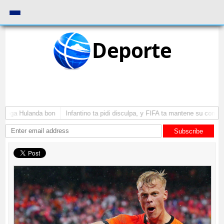
Deporte
 yega Hulanda bon
Infantino ta pidi disculpa, y FIFA ta mantene su como pr
Subscribe