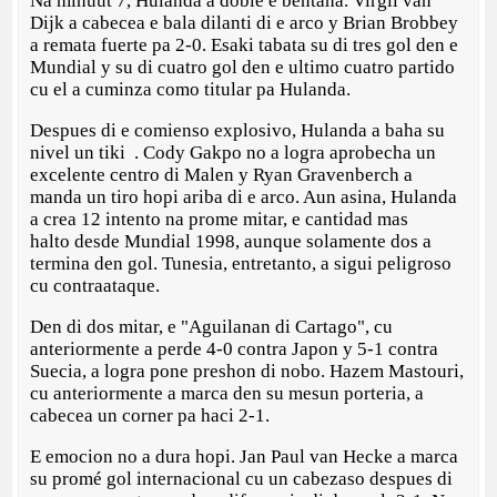
Na minuut 7, Hulanda a doble e bentaha. Virgil van
Dijk a cabecea e bala dilanti di e arco y Brian Brobbey
a remata fuerte pa 2-0. Esaki tabata su di tres gol den e
Mundial y su di cuatro gol den e ultimo cuatro partido
cu el a cuminza como titular pa Hulanda.
Despues di e comienso explosivo, Hulanda a baha su
nivel un tiki . Cody Gakpo no a logra aprobecha un
excelente centro di Malen y Ryan Gravenberch a
manda un tiro hopi ariba di e arco. Aun asina, Hulanda
a crea 12 intento na prome mitar, e cantidad mas
halto desde Mundial 1998, aunque solamente dos a
termina den gol. Tunesia, entretanto, a sigui peligroso
cu contraataque.
Den di dos mitar, e "Aguilanan di Cartago", cu
anteriormente a perde 4-0 contra Japon y 5-1 contra
Suecia, a logra pone preshon di nobo. Hazem Mastouri,
cu anteriormente a marca den su mesun porteria, a
cabecea un corner pa haci 2-1.
E emocion no a dura hopi. Jan Paul van Hecke a marca
su promé gol internacional cu un cabezaso despues di