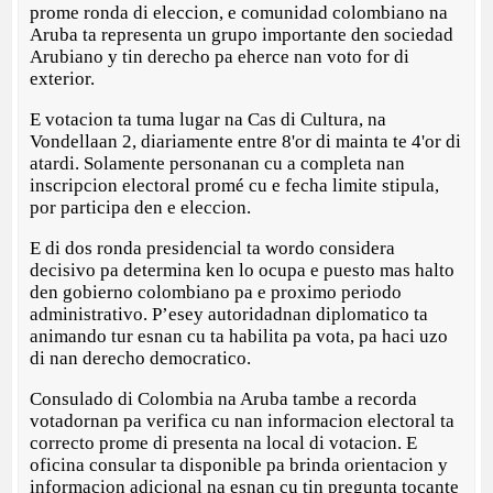
prome ronda di eleccion, e comunidad colombiano na
Aruba ta representa un grupo importante den sociedad
Arubiano y tin derecho pa eherce nan voto for di
exterior.
E votacion ta tuma lugar na Cas di Cultura, na
Vondellaan 2, diariamente entre 8'or di mainta te 4'or di
atardi. Solamente personanan cu a completa nan
inscripcion electoral promé cu e fecha limite stipula,
por participa den e eleccion.
E di dos ronda presidencial ta wordo considera
decisivo pa determina ken lo ocupa e puesto mas halto
den gobierno colombiano pa e proximo periodo
administrativo. P’esey autoridadnan diplomatico ta
animando tur esnan cu ta habilita pa vota, pa haci uzo
di nan derecho democratico.
Consulado di Colombia na Aruba tambe a recorda
votadornan pa verifica cu nan informacion electoral ta
correcto prome di presenta na local di votacion. E
oficina consular ta disponible pa brinda orientacion y
informacion adicional na esnan cu tin pregunta tocante