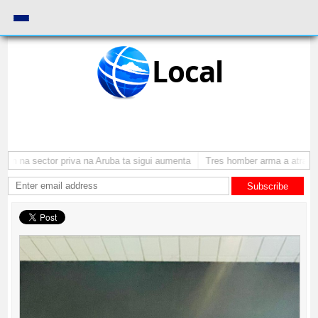
Local
 na sector priva na Aruba ta sigui aumenta
Tres homber arma a atraca pe
Subscribe